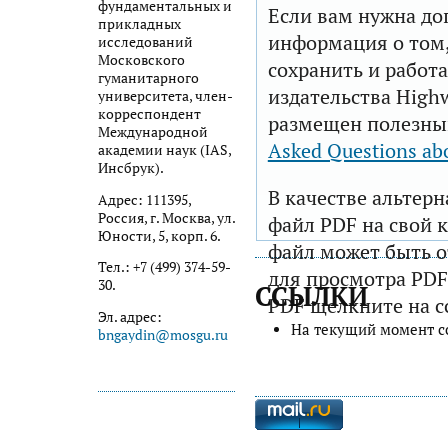
фундаментальных и
Если вам нужна до
прикладных
информация о том,
исследований
Московского
сохранить и работа
гуманитарного
издательства Highw
университета, член-
корреспондент
размещен полезны
Международной
Asked Questions ab
академии наук (IAS,
Инсбрук).
В качестве альтер
Адрес: 111395,
Россия, г. Москва, ул.
файл PDF на свой 
Юности, 5, корп. 6.
файл может быть 
Тел.: +7 (499) 374-59-
для просмотра PDF
30.
ССЫЛКИ
PDF щелкните на с
Эл. адрес:
На текущий момент с
bngaydin@mosgu.ru