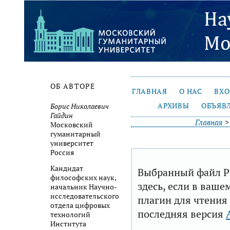
ОБ АВТОРЕ
ГЛАВНАЯ
О НАС
ВХ
АРХИВЫ
ОБЪЯВ
Борис Николаевич
Гайдин
Главная
Московский
гуманитарный
университет
Россия
Кандидат
Выбранный файл P
философских наук,
здесь, если в ваше
начальник Научно-
исследовательского
плагин для чтения
отдела цифровых
последняя версия
технологий
Института