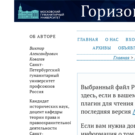
ОБ АВТОРЕ
ГЛАВНАЯ
О НАС
ВХ
АРХИВЫ
ОБЪЯВ
Виктор
Александрович
Главная
>
Ковалев
Санкт-
Петербургский
гуманитарный
университет
Выбранный файл P
профсоюзов
Россия
здесь, если в ваше
Кандидат
плагин для чтения
исторических наук,
последняя версия
доцент кафедры
теории права и
правоохранительной
Если вам нужна до
деятельности
информация о том,
Санкт-