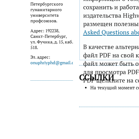
Петербургского
сохранить и работа
гуманитарного
издательства Highw
университета
профсоюзов.
размещен полезны
Адрес: 192238,
Asked Questions ab
Санкт-Петербург,
ул. Фучика, д. 15, каб.
В качестве альтер
518.
файл PDF на свой 
Эл. адрес:
файл может быть 
onuphriyphd@gmail.com
для просмотра PDF
ССЫЛКИ
PDF щелкните на с
На текущий момент с