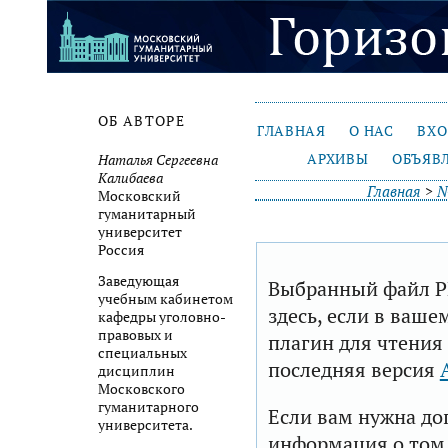
ОБ АВТОРЕ
ГЛАВНАЯ
О НАС
ВХ
АРХИВЫ
ОБЪЯВ
Наталья Сергеевна
Калибаева
Главная
>
№
Московский
гуманитарный
университет
Россия
Заведующая
Выбранный файл P
учебным кабинетом
здесь, если в ваше
кафедры уголовно-
правовых и
плагин для чтения
специальных
последняя версия
дисциплин
Московского
гуманитарного
Если вам нужна до
университета.
информация о том,