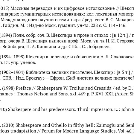
(2015) Массивы переводов и их цифровое истолкование // Шексп
инарных гуманитарных исследованиях: кол-лективная моногр
еждународного научного семи-нара / ред.-сост. В. С. Макаров, 
Н. Гайдин. М. : Изд-во Моск. гуманит. ун-та. 238 с. С. 114–146.
1894) Полн. собр. соч. В. Шекспира в прозе и стихах : [в 12 т.] / п
гр. очерк В. Шекспира написан проф. Моск. ун-та Н. И. Стороже
. Вейнберга, П. А. Каншина и др. СПб. : С. Добродеев.
(1894–1898) Шекспир в переводе и объяснении А. Л. Соколовског
ип. Гл. упр. уделов.
(1902–1904) Библиотека великих писателей. Шекспир : [в 5 т.] / 
. СПб. : Изд. Брокгауз — Ефрон. (Биб-лиотека великих писателей
 (1998) Preface // Shakespeare W. Troilus and Cressida / ed. by D.
ames : Thomas Nelson and Sons. xxi, 469 p. P. XVI–XXI. (Arden S
.
1910) Shakespere and his predecessors. Third impression. L. : John 
 (2010) Shakespeare and Othello in filthy hell: Zaimoglu and Sen
gious tradaptation // Forum for Modern Language Studies. Vol. 46. N