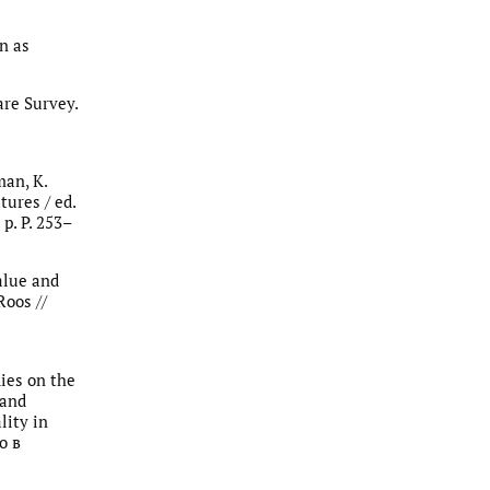
n as
are Survey.
man, K.
tures / ed.
p. P. 253–
value and
Roos //
dies on the
 and
lity in
о в