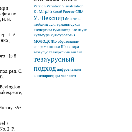
Version Variation Visualization
ир в
К. Марло
Китай
Россия
США
афия по
У. Шекспир
биоэтика
Н. В.
глобализация
гуманитарная
экспертиза
гуманитарные науки
ер. П. А.
культура
культурология
молодежь
нко ;
образование
современники Шекспира
тезаурус
тезаурусный анализ
о : [в 8
тезаурусный
подход
цифровизация
под ред. С.
экология
шекспиросфера
).
 Bevington.
hakespeare,
Murray. 555
kel’s
o. 2. P.