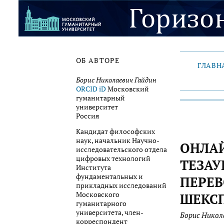
ОБ АВТОРЕ
ГЛАВН
Борис Николаевич Гайдин
ORCID iD
Московский
гуманитарный
университет
Россия
Кандидат философских
наук, начальник Научно-
ОНЛА
исследовательского отдела
цифровых технологий
ТЕЗАУ
Института
фундаментальных и
ПЕРЕВ
прикладных исследований
Московского
ШЕКСП
гуманитарного
университета, член-
Борис Никол
корреспондент