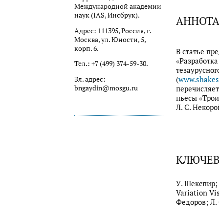
Международной академии
наук (IAS, Инсбрук).
АННОТ
Адрес: 111395, Россия, г.
Москва, ул. Юности, 5,
корп. 6.
В статье пр
«Разработка
Тел.: +7 (499) 374-59-30.
тезаурусног
(
www.shakes
Эл. адрес:
bngaydin@mosgu.ru
перечисляет
пьесы «Трои
Л. С. Некорой
КЛЮЧЕВ
У. Шекспир;
Variation Vi
Федоров; Л. 