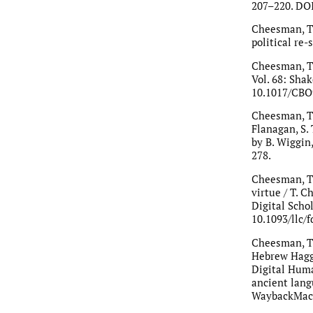
207–220. DOI
Cheesman, T.
political re-
Cheesman, T.
Vol. 68: Shak
10.1017/CBO
Cheesman, T.
Flanagan, S. 
by B. Wiggin,
278.
Cheesman, T. 
virtue / T. C
Digital Schol
10.1093/llc/
Cheesman, T.
Hebrew Hagga
Digital Huma
ancient lang
WaybackMach