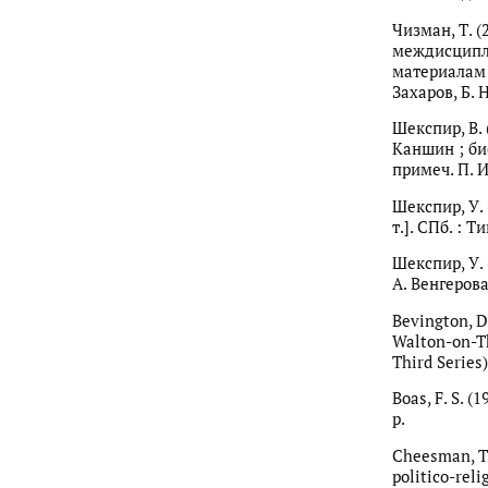
Чизман, Т. 
междисципл
материалам М
Захаров, Б. 
Шекспир, В. (
Каншин ; био
примеч. П. И
Шекспир, У. 
т.]. СПб. : Т
Шекспир, У. 
А. Венгерова
Bevington, D.
Walton-on-Th
Third Series)
Boas, F. S. (
p.
Cheesman, T.
politico-reli