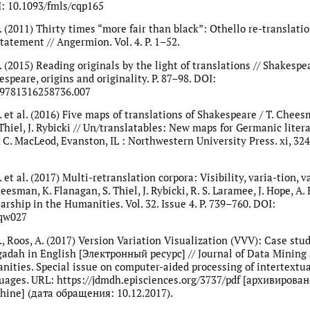
: 10.1093/fmls/cqp165
 (2011) Thirty times “more fair than black”: Othello re-translatio
statement // Angermion. Vol. 4. P. 1–52.
 (2015) Reading originals by the light of translations // Shakespe
espeare, origins and originality. P. 87–98. DOI:
9781316258736.007
 et al. (2016) Five maps of translations of Shakespeare / T. Chees
Thiel, J. Rybicki // Un/translatables: New maps for Germanic litera
 C. MacLeod, Evanston, IL : Northwestern University Press. xi, 324 
et al. (2017) Multi-retranslation corpora: Visibility, varia-tion, 
heesman, K. Flanagan, S. Thiel, J. Rybicki, R. S. Laramee, J. Hope, A. 
arship in the Humanities. Vol. 32. Issue 4. P. 739–760. DOI:
fqw027
, Roos, A. (2017) Version Variation Visualization (VVV): Case stu
dah in English [Электронный ресурс] // Journal of Data Mining
nities. Special issue on computer-aided processing of intertextua
uages. URL: https://jdmdh.episciences.org/3737/pdf [архивирован
ine] (дата обращения: 10.12.2017).