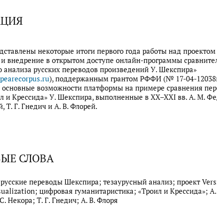
АЦИЯ
едставлены некоторые итоги первого года работы над проектом
 и внедрение в открытом доступе онлайн-программы сравните
о анализа русских переводов произведений У. Шекспира»
pearecorpus.ru
), поддержанным грантом РФФИ (№ 17-04-12038в
 основные возможности платформы на примере сравнения пер
л и Крессида» У. Шекспира, выполненные в XX–XXI вв. А. М. Ф
, Т. Г. Гнедич и А. В. Флорей.
ЫЕ СЛОВА
 русские переводы Шекспира; тезаурусный анализ; проект Vers
sualization; цифровая гуманитаристика; «Троил и Крессида»; А.
С. Некора; Т. Г. Гнедич; А. В. Флоря