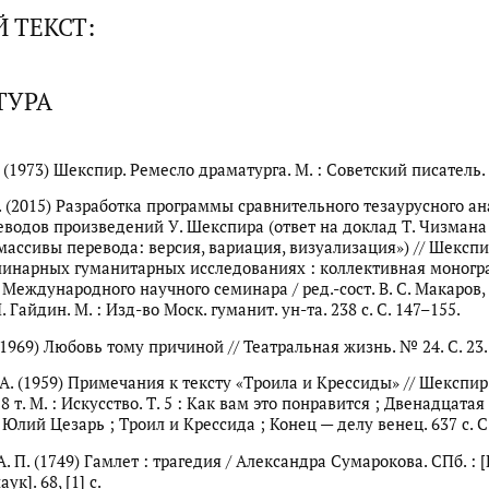
 ТЕКСТ:
ТУРА
. (1973) Шекспир. Ремесло драматурга. М. : Советский писатель. 
Н. (2015) Разработка программы сравнительного тезаурусного а
еводов произведений У. Шекспира (ответ на доклад Т. Чизмана
массивы перевода: версия, вариация, визуализация») // Шекспи
инарных гуманитарных исследованиях : коллективная моногр
Международного научного семинара / ред.-сост. В. С. Макаров, 
Н. Гайдин. М. : Изд-во Моск. гуманит. ун-та. 238 с. С. 147–155.
(1969) Любовь тому причиной // Театральная жизнь. № 24. С. 23.
 А. (1959) Примечания к тексту «Троила и Крессиды» // Шекспир
в 8 т. М. : Искусство. Т. 5 : Как вам это понравится ; Двенадцатая
 Юлий Цезарь ; Троил и Крессида ; Конец — делу венец. 637 с. С
. П. (1749) Гамлет : трагедия / Александра Сумарокова. СПб. : [
ук]. 68, [1] с.