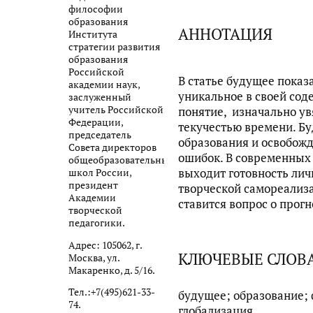
философии
образования
АННОТАЦИЯ
Института
стратегии развития
образования
Российской
В статье будущее показ
академии наук,
уникальное в своей со
заслуженный
учитель Российской
понятие, изначально у
Федерации,
текучестью времени. Бу
председатель
образования и освобож
Совета директоров
ошибок. В современных
общеобразовательных
выходит готовность лич
школ России,
президент
творческой самореализац
Академии
ставится вопрос о прог
творческой
педагогики.
Адрес: 105062, г.
КЛЮЧЕВЫЕ СЛОВ
Москва, ул.
Макаренко, д. 5/16.
Тел.:+7(495)621-33-
будущее; образование;
74.
глобализация