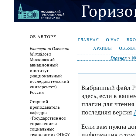
ОБ АВТОРЕ
ГЛАВНАЯ
О НАС
ВХ
АРХИВЫ
ОБЪЯВ
Екатерина Олеговна
Михайлова
Главная
>
№
Московский
авиационный
институт
(национальный
исследовательский
Выбранный файл P
университет)
Россия
здесь, если в ваше
Старший
плагин для чтения
преподаватель
последняя версия
кафедры
«Государственное
управление и
Если вам нужна до
социальные
информация о том,
технологии» ФГБОУ