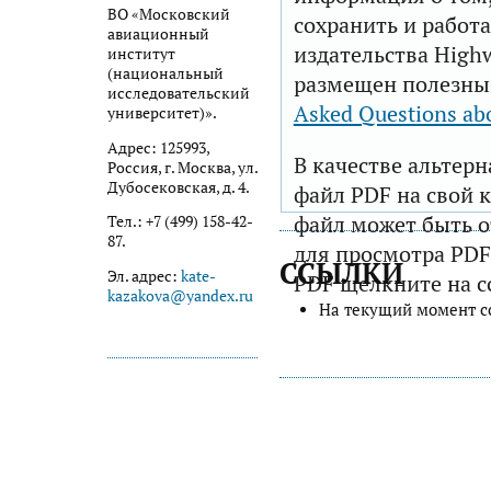
ВО «Московский
сохранить и работа
авиационный
издательства Highw
институт
(национальный
размещен полезны
исследовательский
Asked Questions ab
университет)».
Адрес: 125993,
В качестве альтер
Россия, г. Москва, ул.
Дубосековская, д. 4.
файл PDF на свой 
файл может быть 
Тел.: +7 (499) 158-42-
87.
для просмотра PDF
ССЫЛКИ
Эл. адрес:
kate-
PDF щелкните на с
kazakova@yandex.ru
На текущий момент с