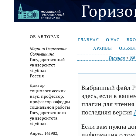
ОБ АВТОРАХ
ГЛАВНАЯ
О НАС
ВХ
АРХИВЫ
ОБЪЯВ
Марина Георгиевна
Солнышкина
Главная
>
№ 
Государственный
университет
«Дубна»
Россия
Доктор
Выбранный файл P
социологических
здесь, если в ваше
наук, профессор,
профессор кафедры
плагин для чтения
социальной работы
последняя версия
Государственного
университета
«Дубна».
Если вам нужна до
Адрес: 141982,
информация о том,