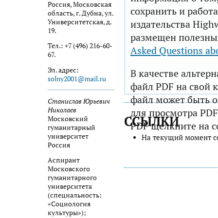
Россия, Московская
сохранить и работа
область, г. Дубна, ул.
Университетская, д.
издательства Highw
19.
размещен полезны
Тел.: +7 (496) 216-60-
Asked Questions ab
67.
Эл. адрес:
В качестве альтер
solny2001@mail.ru
файл PDF на свой 
файл может быть 
Станислав Юрьевич
Николаев
для просмотра PDF
ССЫЛКИ
Московский
PDF щелкните на с
гуманитарный
университет
На текущий момент с
Россия
Аспирант
Московского
гуманитарного
университета
(специальность:
«Социология
культуры»);