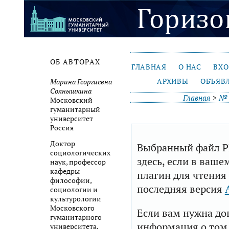
ОБ АВТОРАХ
ГЛАВНАЯ
О НАС
ВХ
АРХИВЫ
ОБЪЯВ
Марина Георгиевна
Солнышкина
Главная
>
№ 
Московский
гуманитарный
университет
Россия
Доктор
Выбранный файл P
социологических
здесь, если в ваше
наук, профессор
кафедры
плагин для чтения
философии,
последняя версия
социологии и
культурологии
Московского
Если вам нужна до
гуманитарного
информация о том,
университета.