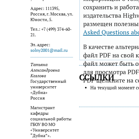
сохранить и работа
Адрес: 111395,
Россия, г. Москва, ул.
издательства Highw
Юности, 5.
размещен полезны
Тел.: +7 (499) 374-60-
Asked Questions ab
21.
Эл. адрес:
В качестве альтер
solny2001@mail.ru
файл PDF на свой 
файл может быть 
Татьяна
Александровна
для просмотра PDF
ССЫЛКИ
Козлова
PDF щелкните на с
Государственный
университет
На текущий момент с
«Дубна»
Россия
Магистрант
кафедры
социальной работы
ГБОУ ВО МО
«Университет
“Дубна”».