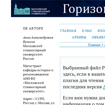
ОБ АВТОРЕ
ГЛАВНАЯ
О НАС
ВХ
АРХИВЫ
ОБЪЯВ
Анна Александровна
Бучкина
Главная
>
Московский
гуманитарный
университет
Россия
Магистрант
Выбранный файл P
кафедры истории и
здесь, если в ваше
регионоведения
АНО ВО
плагин для чтения
«Московский
последняя версия
гуманитарный
университет».
Если вам нужна до
Адрес: 111395,
Россия, г. Москва, ул.
информация о том,