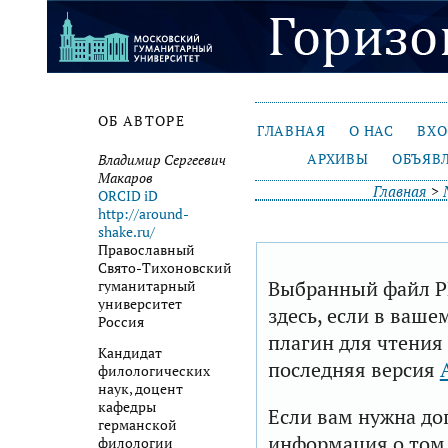
ОБ АВТОРЕ
ГЛАВНАЯ
О НАС
ВХ
АРХИВЫ
ОБЪЯВ
Владимир Сергеевич
Макаров
Главная
>
ORCID iD
http://around-
shake.ru/
Православный
Свято-Тихоновский
Выбранный файл P
гуманитарный
университет
здесь, если в ваше
Россия
плагин для чтения
Кандидат
последняя версия
филологических
наук, доцент
кафедры
Если вам нужна до
германской
информация о том,
филологии