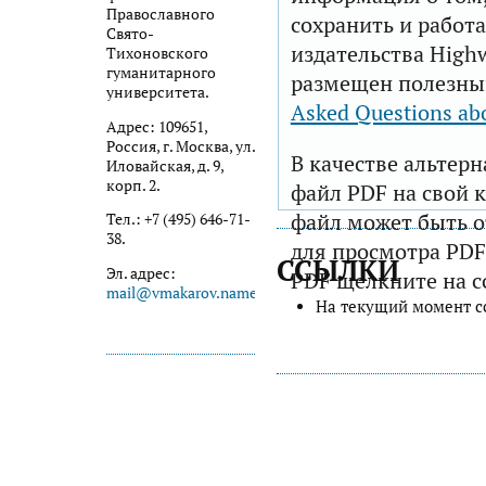
Православного
сохранить и работа
Свято-
издательства Highw
Тихоновского
гуманитарного
размещен полезны
университета.
Asked Questions ab
Адрес: 109651,
Россия, г. Москва, ул.
В качестве альтер
Иловайская, д. 9,
корп. 2.
файл PDF на свой 
файл может быть 
Тел.: +7 (495) 646-71-
38.
для просмотра PDF
ССЫЛКИ
Эл. адрес:
PDF щелкните на с
mail@vmakarov.name
На текущий момент с