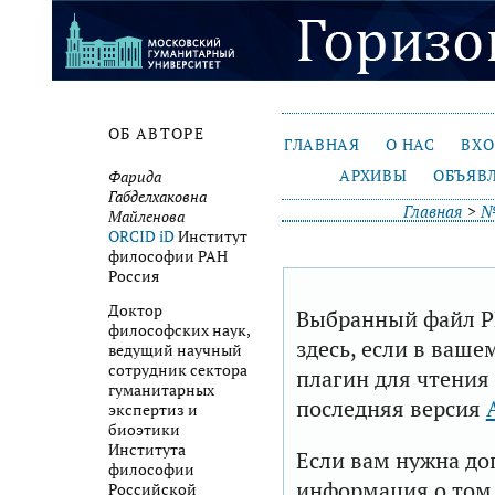
ОБ АВТОРЕ
ГЛАВНАЯ
О НАС
ВХ
АРХИВЫ
ОБЪЯВ
Фарида
Габделхаковна
Главная
>
№
Майленова
ORCID iD
Институт
философии РАН
Россия
Доктор
Выбранный файл P
философских наук,
здесь, если в ваше
ведущий научный
сотрудник сектора
плагин для чтения
гуманитарных
последняя версия
экспертиз и
биоэтики
Института
Если вам нужна до
философии
информация о том,
Российской