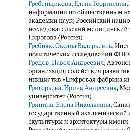
Гребенщикова, Елена Георгиевна
,
информации по общественным на
академии наук; Российский наци
исследовательский медицинский у
Пирогова (Россия)
Гребняк, Оксана Валерьевна
, Инс
политических исследований ФНИС
Грецов, Павел Андреевич
, Автон
организация содействия развити
инициатив «Цифровая фабрика ин
Григорьева, Ирина Андреевна
, М
университет (Россия)
Гринина, Елена Николаевна
, Санк
государственный академический 
скульптуры и архитектуры имени И
Российской академии художеств (