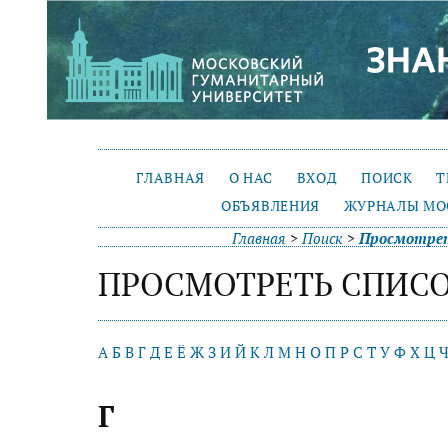
ГЛАВНАЯ
О НАС
ВХОД
ПОИСК
Т
ОБЪЯВЛЕНИЯ
ЖУРНАЛЫ МО
Главная
>
Поиск
>
Просмотрет
ПРОСМОТРЕТЬ СПИСО
А
Б
В
Г
Д
Е
Ё
Ж
З
И
Й
К
Л
М
Н
О
П
Р
С
Т
У
Ф
Х
Ц
Г