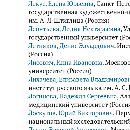
Лекус, Елена Юрьевна
, Санкт-Пет
государственная художественно
им. А. Л. Штиглица (Россия)
Леонтьева, Лидия Нектарьевна
, У
государственный университет (Ро
Летняков, Денис Эдуардович
, Ин
(Россия)
Лисович, Инна Ивановна
, Москов
университет (Россия)
Лихачева, Елизавета Владимиров
институт русского языка им. А. С.
Логинова, Надежда Сергеевна
, Ал
медицинский университет (Росси
Лоскутов, Юрий Викторович
, Пер
национальный исследовательский
Луков, Валерий Андреевич
, Моск