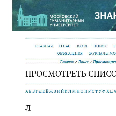
ГЛАВНАЯ
О НАС
ВХОД
ПОИСК
Т
ОБЪЯВЛЕНИЯ
ЖУРНАЛЫ МО
Главная
>
Поиск
>
Просмотрет
ПРОСМОТРЕТЬ СПИСО
А
Б
В
Г
Д
Е
Ё
Ж
З
И
Й
К
Л
М
Н
О
П
Р
С
Т
У
Ф
Х
Ц
Л