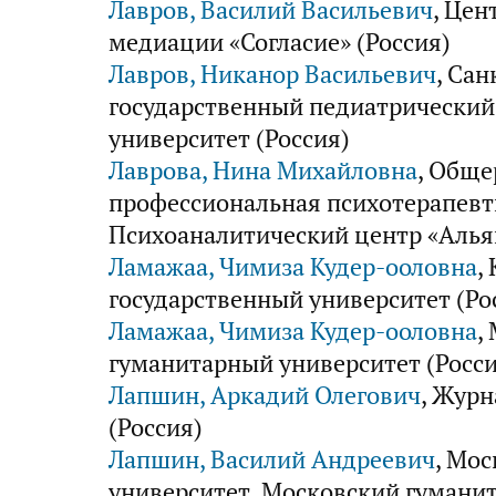
Лавров, Василий Васильевич
, Цен
медиации «Согласие» (Россия)
Лавров, Никанор Васильевич
, Са
государственный педиатрически
университет (Россия)
Лаврова, Нина Михайловна
, Обще
профессиональная психотерапевт
Психоаналитический центр «Альян
Ламажаа, Чимиза Кудер-ооловна
,
государственный университет (Ро
Ламажаа, Чимиза Кудер-ооловна
,
гуманитарный университет (Росси
Лапшин, Аркадий Олегович
, Журн
(Россия)
Лапшин, Василий Андреевич
, Мо
университет, Московский гумани