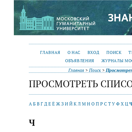
ГЛАВНАЯ
О НАС
ВХОД
ПОИСК
Т
ОБЪЯВЛЕНИЯ
ЖУРНАЛЫ МО
Главная
>
Поиск
>
Просмотрет
ПРОСМОТРЕТЬ СПИСО
А
Б
В
Г
Д
Е
Ё
Ж
З
И
Й
К
Л
М
Н
О
П
Р
С
Т
У
Ф
Х
Ц
Ч