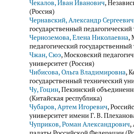
Чекалов, Иван Иванович
, Незави
(Россия)
Чернавский, Александр Сергеевич
государственный педагогический 
Черноземова, Елена Николаевна
,
педагогический государственный 
Чжан, Сюэ
, Московский педагоги
университет (Россия)
Чибисова, Ольга Владимировна
, 
государственный технический уни
Чу, Гоцин
, Пекинский объединенн
(Китайская республика)
Чубаров, Артем Игоревич
, Росси
университет имени Г. В. Плеханов
Чуприков, Роман Александрович
,
палаты Российской Федерации (Ро