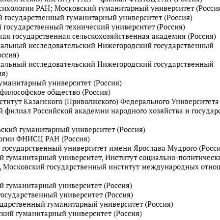
психологии РАН; Московский гуманитарный университет (Росси
ий государственный гуманитарный университет (Россия)
й государственный технический университет (Россия)
ская государственная сельскохозяйственная академия (Россия)
нальный исследовательский Нижегородский государственный
оссия)
нальный исследовательский Нижегородский государственный
ия)
гуманитарный университет (Россия)
 философское общество (Россия)
ститут Казанского (Приволжского) Федерального Университета 
й филиал Российской академии народного хозяйства и государ
вский гуманитарный университет (Россия)
логии ФНИСЦ РАН (Россия)
й государственный университет имени Ярослава Мудрого (Росси
ий гуманитарный университет, Институт социально-политическ
, Московский государственный институт международных отно
ий гуманитарный университет (Россия)
государственный университет (Россия)
ударственный гуманитарный университет (Россия)
ский гуманитарный университет (Россия)