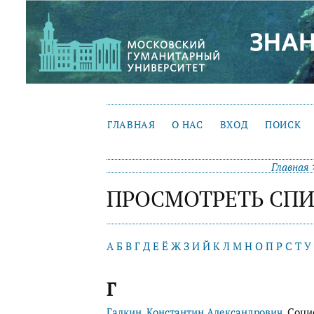
ГЛАВНАЯ
О НАС
ВХОД
ПОИСК
Главная
ПРОСМОТРЕТЬ СПИ
А
Б
В
Г
Д
Е
Ё
Ж
З
И
Й
К
Л
М
Н
О
П
Р
С
Т
У
Г
Галкин, Константин Александрович
, Соц