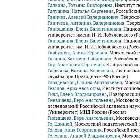
Галкина, Татьяна Викторовна
, Институт 
Галушина, Наталья Сергеевна
, Российск
Ганичев, Алексей Валерианович
, Тверско
Ганичева, Антонина Валериановна
, Твер
Ганюшкина, Елена Валентиновна
, Нацио
университет имени Н. И. Лобачевского (Р
Ганюшкина, Елена Валентиновна
, Нацио
университет им. Н. И. Лобачевского (Росс
Гарбузняк, Алина Юрьевна
, Московский 
Гасанов, Бахтияр Шабанович
, Российское
Гау, Анастасия Сергеевна
, Елабужский ин
Гафизова, Наталья Борисовна
, Ивановски
службы при Президенте РФ (Россия)
Гвоздевская, Галина Анатольевна
, Моско
Гезалов, Ариз Авяз оглы
, Институт социо
Гилл, Елена Владимировна
, Новгородски
Гневашева, Вера Анатольевна
, Московск
исследований Российской академии наук
(Университет) МИД России (Россия)
Гневашева, Вера Анатольевна
, Московск
Го, Цзинюй
, Московский педагогический 
Голова, Анна Георгиевна
, Российский гос
Головань, Андрей Владимирович
, Москов