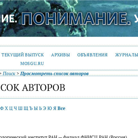
ТЕКУЩИЙ ВЫПУСК
АРХИВЫ
ОБЪЯВЛЕНИЯ
ЖУРНАЛЫ
MOSGU.RU
>
Поиск
>
Просмотреть список авторов
СОК АВТОРОВ
Ф
Х
Ц
Ч
Ш
Щ
Ъ
Ы
Ь
Э
Ю
Я
Все
иологический институт РАН — филиал ФНИСЦ РАН (Россия)