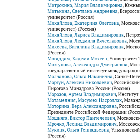
Митрохина, Мария Владимировна
, Южный
Митькина, Светлана Андреевна
, Всеросс
университет (Россия)
Михайлова, Екатерина Олеговна
, Москов
университет) (Россия)
Михайлова, Лариса Владимировна
, Петр
Михайлова, Людмила Вячеславовна
, Мос
Михеева, Виталина Владимировна
, Моск
(Россия)
Могаддам, Хадеми Мохсен
, Университет
Мозгунова, Александра Дмитриевна
, Мос
государственный институт международны
Молчанова, Ольга Ильинична
, Санкт-Пет
Моргун, Алексей Николаевич
, Российски
Пирогова Минздрава России (Россия)
Морозов, Артем Владимирович
, Институт
Мотамедния, Масумех Насроллах
, Мазан
Моторина, Вера Александровна
, Российс
Президенте Российской Федерации (Росс
Мошняга, Виктор Пантелеевич
, Московск
Мрочко, Леонид Владимирович
, Московс
Мукина, Ольга Геннадьевна
, Ульяновски
(Россия)