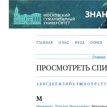
ГЛАВНАЯ
О НАС
ВХОД
ПОИСК
Главная
ПРОСМОТРЕТЬ СПИ
А
Б
В
Г
Д
Е
Ё
Ж
З
И
Й
К
Л
М
Н
О
П
Р
С
Т
У
М
Миронова, Татьяна Николаевна
, Московс