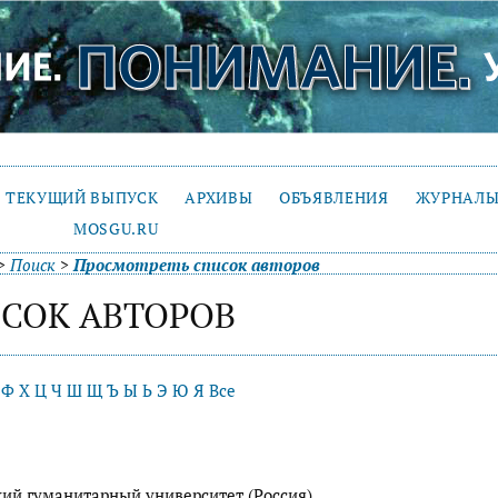
ТЕКУЩИЙ ВЫПУСК
АРХИВЫ
ОБЪЯВЛЕНИЯ
ЖУРНАЛЫ
MOSGU.RU
>
Поиск
>
Просмотреть список авторов
СОК АВТОРОВ
Ф
Х
Ц
Ч
Ш
Щ
Ъ
Ы
Ь
Э
Ю
Я
Все
кий гуманитарный университет (Россия)