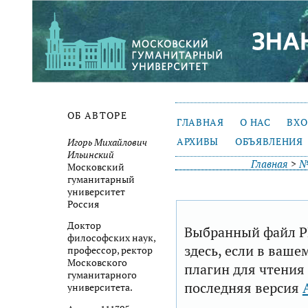
ОБ АВТОРЕ
ГЛАВНАЯ
О НАС
ВХ
АРХИВЫ
ОБЪЯВЛЕНИЯ
Игорь Михайлович
Ильинский
Главная
>
№
Московский
гуманитарный
университет
Россия
Доктор
Выбранный файл P
философских наук,
здесь, если в ваше
профессор, ректор
Московского
плагин для чтения
гуманитарного
последняя версия
университета.