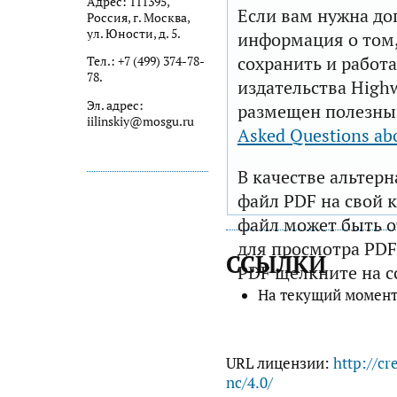
Адрес: 111395,
Если вам нужна до
Россия, г. Москва,
ул. Юности, д. 5.
информация о том,
сохранить и работа
Тел.: +7 (499) 374-78-
78.
издательства Highw
Эл. адрес:
размещен полезны
iilinskiy@mosgu.ru
Asked Questions ab
В качестве альтер
файл PDF на свой 
файл может быть 
для просмотра PDF
ССЫЛКИ
PDF щелкните на с
На текущий момент
URL лицензии:
http://cr
nc/4.0/