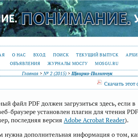
АЯ
О НАС
ВХОД
ПОИСК
ТЕКУЩИЙ ВЫПУСК
АРХ
ОБЪЯВЛЕНИЯ
ЖУРНАЛЫ МОСГУ
MOSGU.RU
Главная
>
№ 2 (2015)
>
Щвирко-Пилипчук
Скачать этот
ый файл PDF должен загрузиться здесь, если в
еб-браузере установлен плагин для чтения PD
ер, последняя версия
Adobe Acrobat Reader
).
м нужна дополнительная информация о том, ка