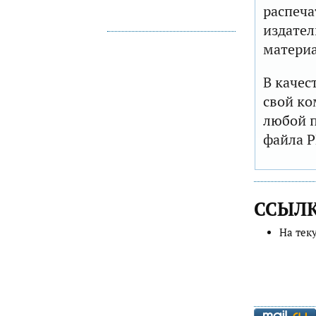
распеча
издател
матери
В качес
свой ко
любой п
файла P
ССЫЛ
На тек