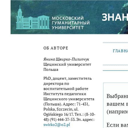
ОБ АВТОРЕ
ГЛАВН
Янина Щвирко-Пилипчук
Щецинский университет
Польша
PhD, доцент, заместитель
директора по
воспитательной работе
Института педагогики
Выбранн
Щецинского университета
вашем в
(Польша). Адрес: 71-431,
Polska, Szczecin, ul.
(наприм
Ogińskiego 16/17. Тел.: (8-10-
48) (91) 444-37-53. Эл. адрес:
Если ва
swirko2@o2.pl