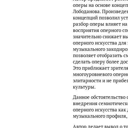
оперы на основе концепц
Лободанова. Произведе
концепций позволил уст
разбор оперы влияет на
восприятия оперного спе
значительно снижает в
оперного искусства для
музыкального закодиро
позволяет отобразить с
сделать оперу более до
Это приближает зрител
многоуровневого оперно
элитарности и не прибе
культуры.
Данное обстоятельство 
внедрения семиотическ
оперного искусства как 
музыкального профиля, 
Автор делает вывод о т