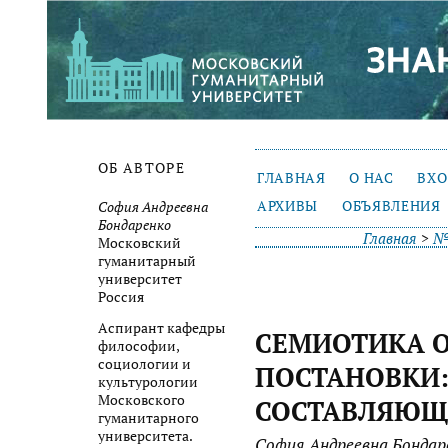
ОБ АВТОРЕ
ГЛАВНАЯ
О НАС
ВХ
АРХИВЫ
ОБЪЯВЛЕНИЯ
София Андреевна
Бондаренко
Главная
>
№ 
Московский
гуманитарный
университет
Россия
Aспирант кафедры
СЕМИОТИКА 
философии,
социологии и
ПОСТАНОВКИ
культурологии
Московского
СОСТАВЛЯЮЩ
гуманитарного
университета.
София Андреевна Бондар