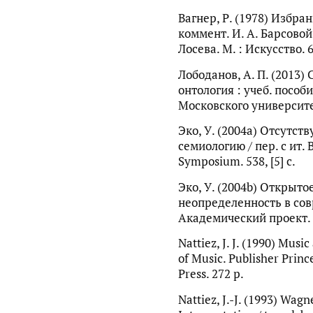
Вагнер, Р. (1978) Избран
коммент. И. А. Барсовой 
Лосева. М. : Искусство. 6
Лободанов, А. П. (2013)
онтология : учеб. пособи
Московского университет
Эко, У. (2004a) Отсутст
семиологию / пер. с ит. 
Symposium. 538, [5] с.
Эко, У. (2004b) Открыт
неопределенность в сов
Академический проект. 
Nattiez, J. J. (1990) Mus
of Music. Publisher Prince
Press. 272 р.
Nattiez, J.-J. (1993) Wag