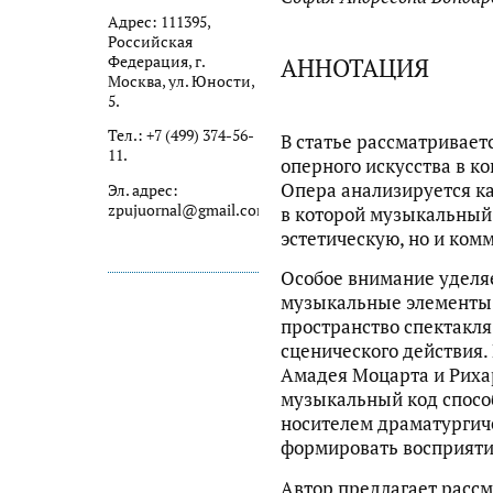
Адрес: 111395,
Российская
АННОТАЦИЯ
Федерация, г.
Москва, ул. Юности,
5.
Тел.: +7 (499) 374-56-
В статье рассматривае
11.
оперного искусства в к
Опера анализируется ка
Эл. адрес:
zpujuornal@gmail.com
в которой музыкальный 
эстетическую, но и ко
Особое внимание уделяе
музыкальные элементы
пространство спектакля
сценического действия.
Амадея Моцарта и Рихар
музыкальный код спосо
носителем драматургич
формировать восприяти
Автор предлагает расс