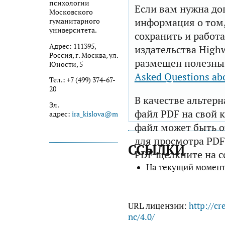
психологии
Если вам нужна до
Московского
информация о том,
гуманитарного
университета.
сохранить и работа
Адрес: 111395,
издательства Highw
Россия, г. Москва, ул.
размещен полезны
Юности, 5
Asked Questions ab
Тел.: +7 (499) 374-67-
20
В качестве альтер
Эл.
файл PDF на свой 
адрес:
ira_kislova@mail.ru
файл может быть 
для просмотра PDF
ССЫЛКИ
PDF щелкните на с
На текущий момент
URL лицензии:
http://cr
nc/4.0/