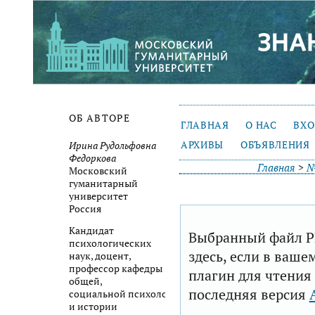
ОБ АВТОРЕ
ГЛАВНАЯ
О НАС
ВХ
АРХИВЫ
ОБЪЯВЛЕНИЯ
Ирина Рудольфовна
Федоркова
Главная
>
№
Московский
гуманитарный
университет
Россия
Кандидат
Выбранный файл P
психологических
здесь, если в ваше
наук, доцент,
профессор кафедры
плагин для чтения
общей,
последняя версия
социальной психологии
и истории