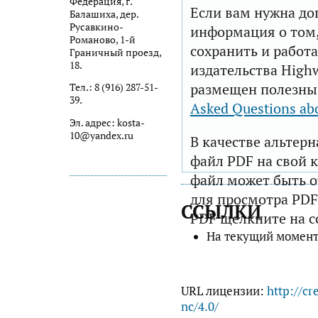
Федерация, г.
Если вам нужна до
Балашиха, дер.
Русавкино-
информация о том,
Романово, 1-й
сохранить и работа
Граничный проезд,
18.
издательства Highw
размещен полезны
Тел.: 8 (916) 287-51-
39.
Asked Questions ab
Эл. адрес: kosta-
10@yandex.ru
В качестве альтер
файл PDF на свой 
файл может быть 
для просмотра PDF
ССЫЛКИ
PDF щелкните на с
На текущий момент
URL лицензии:
http://cr
nc/4.0/