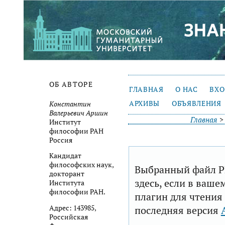
ОБ АВТОРЕ
ГЛАВНАЯ
О НАС
ВХ
АРХИВЫ
ОБЪЯВЛЕНИЯ
Константин
Валерьевич Аршин
Главная
Институт
философии РАН
Россия
Кандидат
философских наук,
Выбранный файл P
докторант
здесь, если в ваше
Института
философии РАН.
плагин для чтения
последняя версия
Адрес: 143985,
Российская