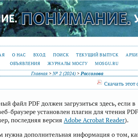
АЯ
О НАС
ВХОД
ПОИСК
ТЕКУЩИЙ ВЫПУСК
АРХ
ОБЪЯВЛЕНИЯ
ЖУРНАЛЫ МОСГУ
MOSGU.RU
Главная
>
№ 2 (2024)
>
Рассолова
Скачать этот
ый файл PDF должен загрузиться здесь, если в
еб-браузере установлен плагин для чтения PD
ер, последняя версия
Adobe Acrobat Reader
).
м нужна дополнительная информация о том, ка