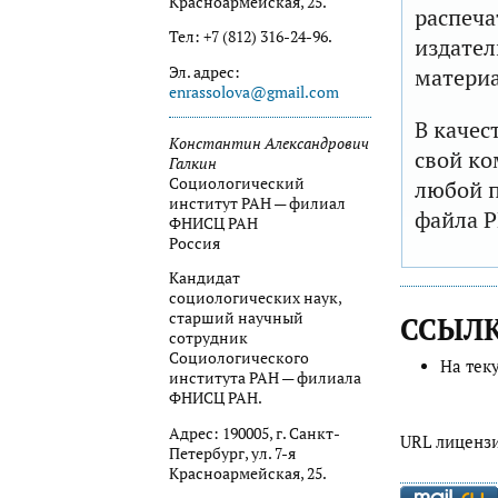
Красноармейская, 25.
распеча
Тел: +7 (812) 316-24-96.
издател
Эл. адрес:
матери
enrassolova@gmail.com
В качес
Константин Александрович
свой ко
Галкин
Социологический
любой п
институт РАН — филиал
файла P
ФНИСЦ РАН
Россия
Кандидат
социологических наук,
старший научный
ССЫЛ
сотрудник
Социологического
На тек
института РАН — филиала
ФНИСЦ РАН.
Адрес: 190005, г. Санкт-
URL лиценз
Петербург, ул. 7-я
Красноармейская, 25.