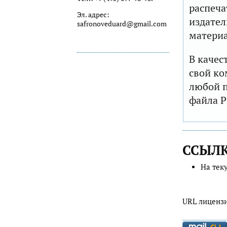
распеча
Эл. адрес:
издател
safronoveduard@gmail.com
матери
В качес
свой ко
любой п
файла P
ССЫЛ
На тек
URL лиценз