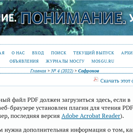
АЯ
О НАС
ВХОД
ПОИСК
ТЕКУЩИЙ ВЫПУСК
АРХ
ОБЪЯВЛЕНИЯ
ЖУРНАЛЫ МОСГУ
MOSGU.RU
Главная
>
№ 4 (2022)
>
Сафронов
Скачать этот
ый файл PDF должен загрузиться здесь, если в
еб-браузере установлен плагин для чтения PD
ер, последняя версия
Adobe Acrobat Reader
).
м нужна дополнительная информация о том, ка