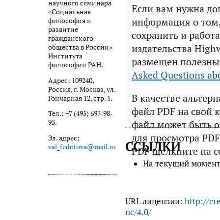
научного семинара
Если вам нужна до
«Социальная
информация о том,
философия и
развитие
сохранить и работа
гражданского
издательства Highw
общества в России»
Института
размещен полезны
философии РАН.
Asked Questions ab
Адрес: 109240,
Россия, г. Москва, ул.
В качестве альтер
Гончарная 12, стр. 1.
файл PDF на свой 
Тел.: +7 (495) 697-98-
93.
файл может быть 
для просмотра PDF
Эл. адрес:
ССЫЛКИ
val_fedotova@mail.ru
PDF щелкните на с
На текущий момент
URL лицензии:
http://cr
nc/4.0/