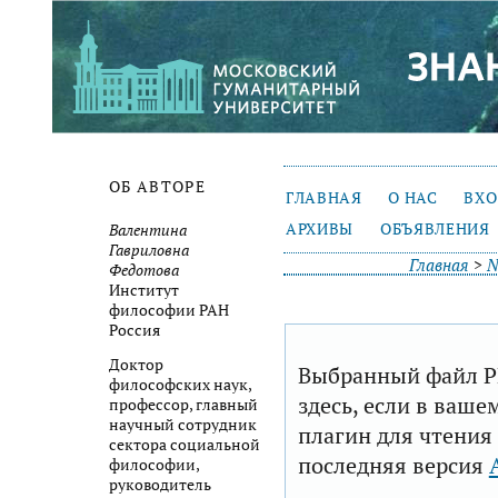
ОБ АВТОРЕ
ГЛАВНАЯ
О НАС
ВХ
АРХИВЫ
ОБЪЯВЛЕНИЯ
Валентина
Гавриловна
Главная
>
№
Федотова
Институт
философии РАН
Россия
Доктор
Выбранный файл P
философских наук,
здесь, если в ваше
профессор, главный
научный сотрудник
плагин для чтения
сектора социальной
последняя версия
философии,
руководитель