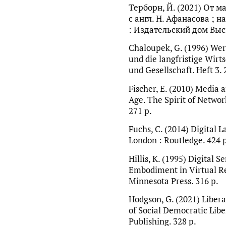
Терборн, Й. (2021) От м
с англ. Н. Афанасова ; н
: Издательский дом Выс
Chaloupek, G. (1996) We
und die langfristige Wirt
und Gesellschaft. Heft 3.
Fischer, E. (2010) Media 
Age. The Spirit of Netwo
271 p.
Fuchs, C. (2014) Digital 
London : Routledge. 424 
Hillis, K. (1995) Digital S
Embodiment in Virtual Rea
Minnesota Press. 316 p.
Hodgson, G. (2021) Libera
of Social Democratic Lib
Publishing. 328 p.