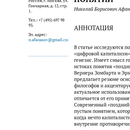
Россия, г. Москва, ул.
Гончарная, д. 12, стр.
Николай Борисович Афан
1.
Тел.: +7 (495) 697 98
93.
АННОТАЦИЯ
Эл. адрес:
n.afanasov@gmail.com
В статье исследуются п
«цифровой капитализм»,
генезис. Имеет смысл г
истоках понятия «поздн
Вернера Зомбарта и Эр
предлагает резюме осн
философов и акцентируе
актуальное использован
отличается от его приня
Современный «поздний 
пустым понятием, котор
когда нечто капиталист
внутренне противоречи