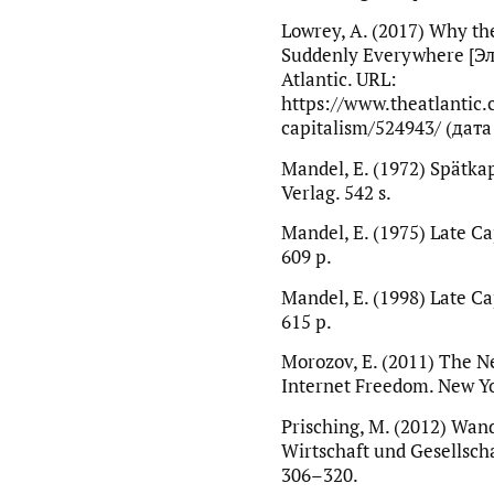
Lowrey, A. (2017) Why the
Suddenly Everywhere [Э
Atlantic. URL:
https://www.theatlantic.
capitalism/524943/ (дат
Mandel, E. (1972) Spätka
Verlag. 542 s.
Mandel, E. (1975) Late Ca
609 p.
Mandel, E. (1998) Late Ca
615 p.
Morozov, E. (2011) The N
Internet Freedom. New Yor
Prisching, M. (2012) Wan
Wirtschaft und Gesellschaf
306–320.