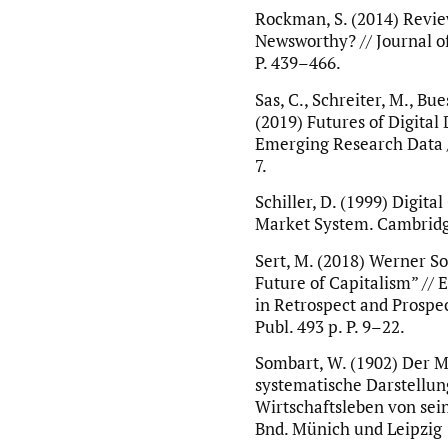
Rockman, S. (2014) Revi
Newsworthy? // Journal of 
P. 439–466.
Sas, C., Schreiter, M., B
(2019) Futures of Digital
Emerging Research Data //
7.
Schiller, D. (1999) Digit
Market System. Cambridge
Sert, M. (2018) Werner S
Future of Capitalism” /
in Retrospect and Prospec
Publ. 493 p. P. 9–22.
Sombart, W. (1902) Der M
systematische Darstellu
Wirtschaftsleben von sei
Bnd. Münich und Leipzig