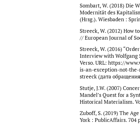
Sombart, W. (2018) Die W
Modernität des Kapitalism
(Hrsg.). Wiesbaden : Sprin
Streeck, W. (2012) How t
// European Journal of Soc
Streeck, W. (2016) “Order
Interview with Wolfgang 
Verso. URL: https://www.
is-an-exception-not-the-
streeck (дата обращения:
Stutje, J.W. (2007) Conce
Mandel’s Quest for a Synt
Historical Materialism. Vo
Zuboff, S. (2019) The Age
York : PublicAffairs. 704 