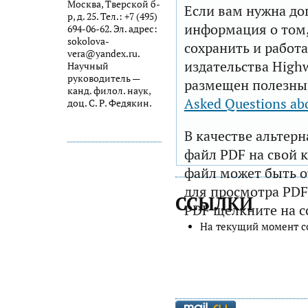
Москва, Тверской б-
Если вам нужна до
р, д. 25. Тел.: +7 (495)
информация о том,
694-06-62. Эл. адрес:
sokolova-
сохранить и работа
vera@yandex.ru.
издательства Highw
Научный
руководитель —
размещен полезны
канд. филол. наук,
Asked Questions ab
доц. С. Р. Федякин.
В качестве альтер
файл PDF на свой 
файл может быть 
для просмотра PDF
ССЫЛКИ
PDF щелкните на с
На текущий момент с