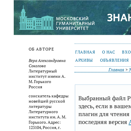
ОБ АВТОРЕ
ГЛАВНАЯ
О НАС
ВХ
АРХИВЫ
ОБЪЯВЛЕНИЯ
Вера Александровна
Соколова
Главная
>
Литературный
институт имени А.
М. Горького
Россия
соискатель кафедры
Выбранный файл P
новейшей русской
здесь, если в ваше
литературы
Литературного
плагин для чтения
института им. А. М.
последняя версия
Горького. Адрес:
123104, Россия, г.