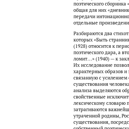
поэтического сборника 
общая для них «дневник
передачи интонационно
отдельные произведени
Разбираются два стихот
которых «Быть странник
(1928) относится к пери
поэтического дара, а в
ломит…» (1940) — к зак
Их исследование позвол
характерных образов и 
связанную с усилением
существования человека
анализа выделяются обр
свойственные исключи
лексическому словарю 
затрагиваются важнейш
утраченной родины, Рос
существования, посредс
собственный поэтическ