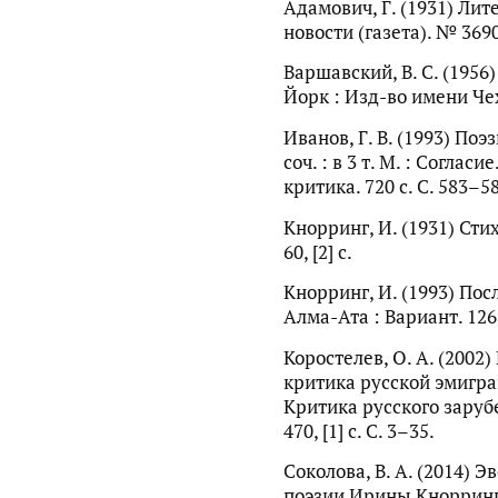
Адамович, Г. (1931) Ли
новости (газета). № 3690.
Варшавский, В. С. (195
Йорк : Изд-во имени Чех
Иванов, Г. В. (1993) Поэз
соч. : в 3 т. М. : Соглас
критика. 720 с. С. 583–58
Кнорринг, И. (1931) Стих
60, [2] с.
Кнорринг, И. (1993) Посл
Алма-Ата : Вариант. 126 
Коростелев, О. А. (2002
критика русской эмиграц
Критика русского зарубеж
470, [1] с. С. 3–35.
Соколова, В. А. (2014) 
поэзии Ирины Кнорринг