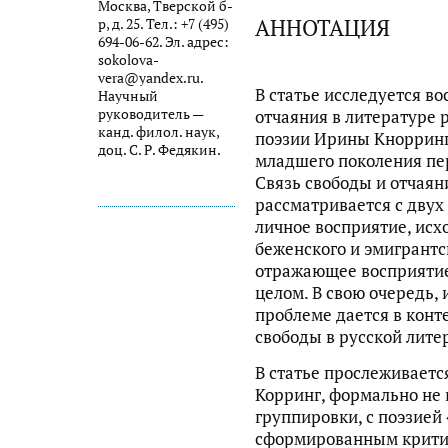
Москва, Тверской б-
АННОТАЦИЯ
р, д. 25. Тел.: +7 (495)
694-06-62. Эл. адрес:
sokolova-
vera@yandex.ru.
В статье исследуется в
Научный
руководитель —
отчаяния в литературе 
канд. филол. наук,
поэзии Ирины Кнорринг 
доц. С. Р. Федякин.
младшего поколения пе
Связь свободы и отчаяни
рассматривается с двух
личное восприятие, исх
беженского и эмигрантск
отражающее восприятие
целом. В свою очередь, 
проблеме дается в конт
свободы в русской лите
В статье прослеживаетс
Корринг, формально не 
группировки, с поэзией
сформированным критик