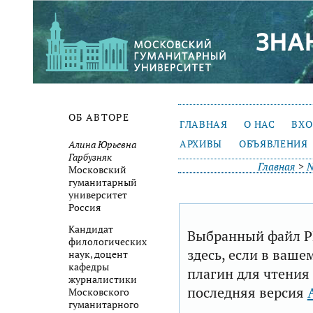
ОБ АВТОРЕ
ГЛАВНАЯ
О НАС
ВХ
АРХИВЫ
ОБЪЯВЛЕНИЯ
Алина Юрьевна
Гарбузняк
Главная
>
№
Московский
гуманитарный
университет
Россия
Кандидат
Выбранный файл P
филологических
здесь, если в ваше
наук, доцент
кафедры
плагин для чтения
журналистики
последняя версия
Московского
гуманитарного