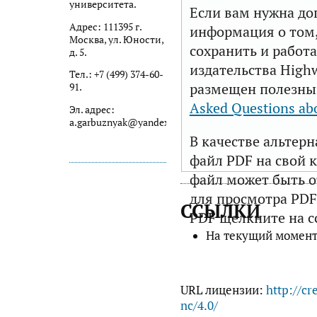
университета.
Если вам нужна до
Адрес: 111395 г.
информация о том,
Москва, ул. Юности,
сохранить и работа
д. 5.
издательства Highw
Тел.: +7 (499) 374-60-
размещен полезны
91.
Asked Questions ab
Эл. адрес:
a.garbuznyak@yandex.ru
В качестве альтер
файл PDF на свой 
файл может быть 
для просмотра PDF
ССЫЛКИ
PDF щелкните на с
На текущий момент
URL лицензии:
http://cr
nc/4.0/