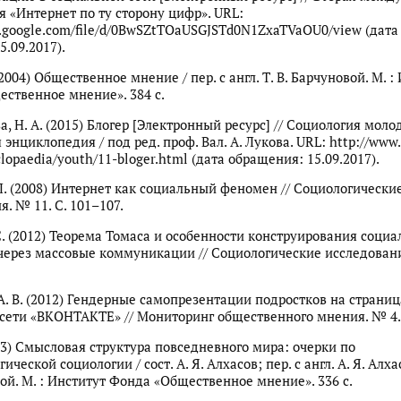
 «Интернет по ту сторону цифр». URL:
ve.google.com/file/d/0BwSZtTOaUSGJSTd0N1ZxaTVaOU0/view (дата
.09.2017).
2004) Общественное мнение / пер. с англ. Т. В. Барчуновой. М. :
ственное мнение». 384 с.
, Н. А. (2015) Блогер [Электронный ресурс] // Социология моло
энциклопедия / под ред. проф. Вал. А. Лукова. URL: http://www.
lopaedia/youth/11-bloger.html (дата обращения: 15.09.2017).
 Л. (2008) Интернет как социальный феномен // Социологически
. № 11. С. 101–107.
 С. (2012) Теорема Томаса и особенности конструирования соци
через массовые коммуникации // Социологические исследования
А. В. (2012) Гендерные самопрезентации подростков на страниц
сети «ВКОНТАКТЕ» // Мониторинг общественного мнения. № 4. 
03) Смысловая структура повседневного мира: очерки по
ческой социологии / сост. А. Я. Алхасов; пер. с англ. А. Я. Алхас
й. М. : Институт Фонда «Общественное мнение». 336 с.