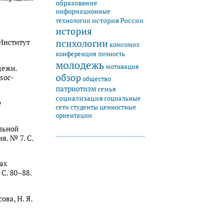
образование
информационные
история России
технологии
история
психологии
 Институт
комсомол
конференция
личность
молодежь
мотивация
дежи.
обзор
soc-
общество
патриотизм
семья
социализация
социальные
е
студенты
сети
ценностные
ориентации
альной
. № 7. С.
ах
С. 80–88.
ова, Н. Я.