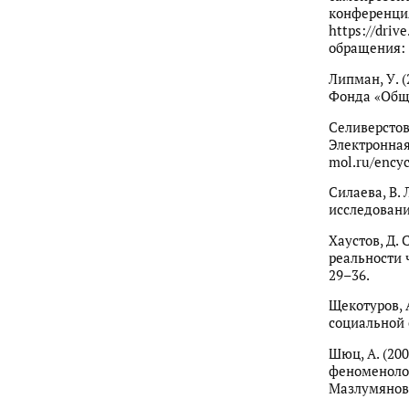
конференция
https://dri
обращения: 5
Липман, У. (
Фонда «Обще
Селиверстова
Электронная 
mol.ru/encyc
Силаева, В.
исследования
Хаустов, Д.
реальности 
29–36.
Щекотуров, 
социальной 
Шюц, А. (20
феноменологи
Мазлумяново