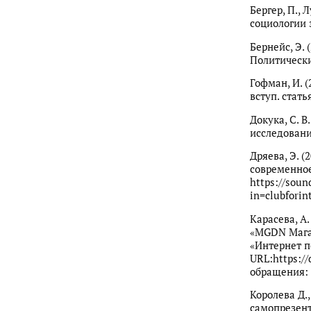
Бергер, П., 
социологии з
Бернейс, Э.
Политически
Гофман, И. (
вступ. стать
Докука, С. 
исследования
Дряева, Э. 
современное
https://soun
in=clubforin
Карасева, А
«MGDN Магад
«Интернет п
URL:https:/
обращения: 5
Королева Д.,
самопрезент