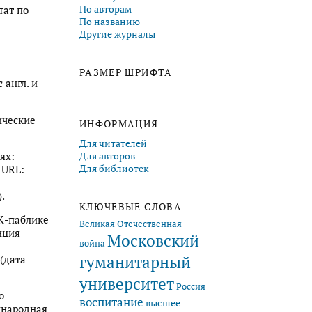
По авторам
тат по
По названию
Другие журналы
РАЗМЕР ШРИФТА
 англ. и
ические
ИНФОРМАЦИЯ
Для читателей
Для авторов
ях:
Для библиотек
 URL:
).
КЛЮЧЕВЫЕ СЛОВА
ВК-паблике
Великая Отечественная
нция
Московский
война
гуманитарный
(дата
университет
Россия
о
воспитание
высшее
ународная