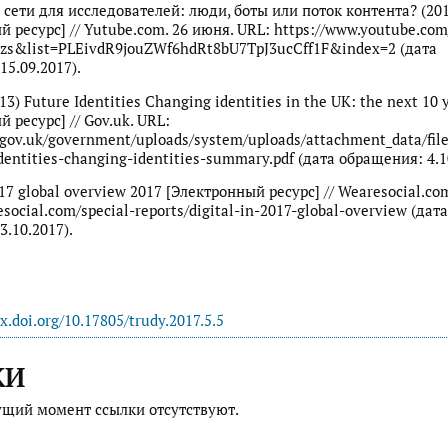
сети для исследователей: люди, боты или поток контента? (201
й ресурс] // Yutube.com. 26 июня. URL: https://www.youtube.co
zs&list=PLEivdR9jouZWf6hdRt8bU7TpJ3ucCff1F&index=2 (дата
15.09.2017).
013) Future Identities Changing identities in the UK: the next 10 
 ресурс] // Gov.uk. URL:
.gov.uk/government/uploads/system/uploads/attachment_data/fil
dentities-changing-identities-summary.pdf (дата обращения: 4.1
017 global overview 2017 [Электронный ресурс] // Wearesocial.co
esocial.com/special-reports/digital-in-2017-global-overview (дата
.10.2017).
dx.doi.org/10.17805/trudy.2017.5.5
КИ
ущий момент ссылки отсутствуют.