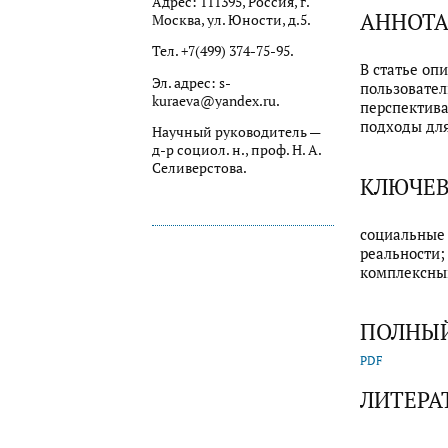
Адрес: 111395, Россия, г.
АННОТ
Москва, ул. Юности, д.5.
Тел. +7(499) 374-75-95.
В статье оп
Эл. адрес: s-
пользовател
kuraeva@yandex.ru.
перспектива
подходы для
Научный руководитель —
д-р социол. н., проф. Н. А.
Селиверстова.
КЛЮЧЕВ
социальные 
реальности;
комплексны
ПОЛНЫЙ
PDF
ЛИТЕРА