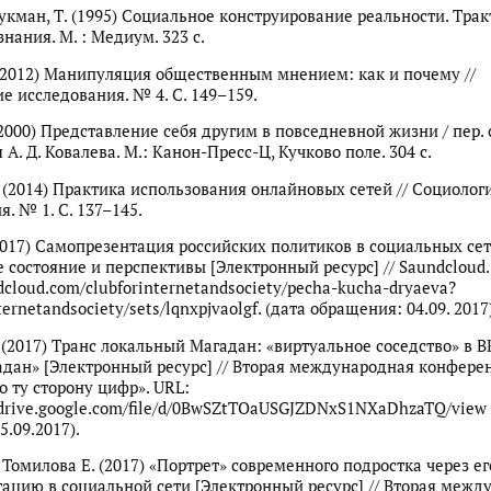
Лукман, Т. (1995) Социальное конструирование реальности. Трак
нания. М. : Медиум. 323 с.
 (2012) Манипуляция общественным мнением: как и почему //
е исследования. № 4. С. 149–159.
2000) Представление себя другим в повседневной жизни / пер. с
я А. Д. Ковалева. М.: Канон-Пресс-Ц, Кучково поле. 304 с.
В. (2014) Практика использования онлайновых сетей // Социолог
. № 1. С. 137–145.
(2017) Cамопрезентация российских политиков в социальных сет
 состояние и перспективы [Электронный ресурс] // Saundcloud.
dcloud.com/clubforinternetandsociety/pecha-kucha-dryaeva?
ternetandsociety/sets/lqnxpjvaolgf. (дата обращения: 04.09. 2017
. (2017) Транс локальный Магадан: «виртуальное соседство» в 
ан» [Электронный ресурс] // Вторая международная конфере
о ту сторону цифр». URL:
/drive.google.com/file/d/0BwSZtTOaUSGJZDNxS1NXaDhzaTQ/view 
.09.2017).
 Томилова Е. (2017) «Портрет» современного подростка через ег
ацию в социальной сети [Электронный ресурс] // Вторая межд