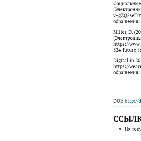
Социальные 
[Электронны
v=gZQ2seTrt
обращения: 
Miller, D. (2
[Электронный
https://www
524-future-i
Digital in 2
https://wear
обращения: 3
DOI:
http://
ССЫЛ
На тек