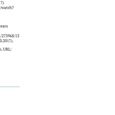
7)
m/watch?
years
e/273968/13-
0.2017).
m. URL: