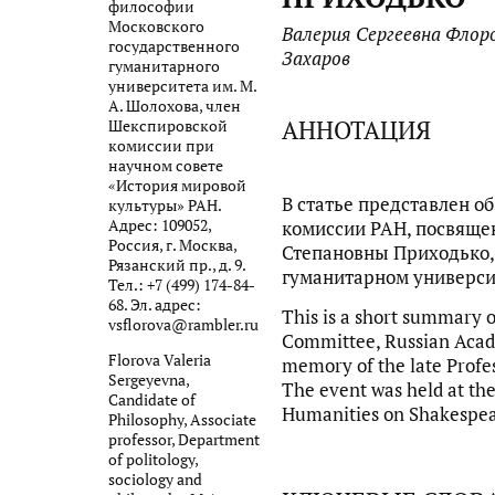
философии
Московского
Валерия Сергеевна Флор
государственного
Захаров
гуманитарного
университета им. М.
А. Шолохова, член
АННОТАЦИЯ
Шекспировской
комиссии при
научном совете
«История мировой
В статье представлен о
культуры» РАН.
Адрес: 109052,
комиссии РАН, посвяще
Россия, г. Москва,
Степановны Приходько,
Рязанский пр., д. 9.
гуманитарном университ
Тел.: +7 (499) 174-84-
68. Эл. адрес:
This is a short summary o
vsflorova@rambler.ru
Committee, Russian Acade
Florova Valeria
memory of the late Profe
Sergeyevna,
The event was held at th
Candidate of
Humanities on Shakespeare
Philosophy, Associate
professor, Department
of politology,
sociology and