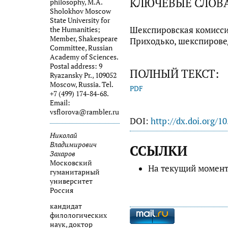
КЛЮЧЕВЫЕ СЛОВ
philosophy, M.A.
Sholokhov Moscow
State University for
Шекспировская комисси
the Humanities;
Member, Shakespeare
Приходько, шекспирове
Committee, Russian
Academy of Sciences.
Postal address: 9
ПОЛНЫЙ ТЕКСТ:
Ryazansky Pr., 109052
Moscow, Russia. Tel.
PDF
+7 (499) 174-84-68.
Email:
vsflorova@rambler.ru
DOI:
http://dx.doi.org/1
Николай
Владимирович
ССЫЛКИ
Захаров
Московский
На текущий момент
гуманитарный
университет
Россия
кандидат
филологических
наук, доктор