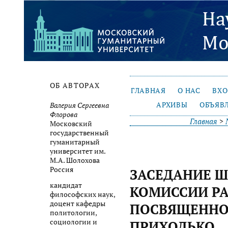
ОБ АВТОРАХ
ГЛАВНАЯ
О НАС
ВХ
АРХИВЫ
ОБЪЯВ
Валерия Сергеевна
Флорова
Главная
>
Московский
государственный
гуманитарный
университет им.
М.А. Шолохова
Россия
ЗАСЕДАНИЕ 
кандидат
КОМИССИИ РА
философских наук,
доцент кафедры
ПОСВЯЩЕННОЕ
политологии,
социологии и
ПРИХОДЬКО