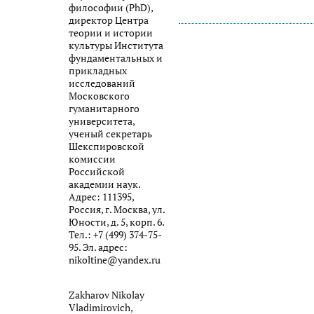
философии (PhD),
директор Центра
теории и истории
культуры Института
фундаментальных и
прикладных
исследований
Московского
гуманитарного
университета,
ученый секретарь
Шекспировской
комиссии
Российской
академии наук.
Адрес: 111395,
Россия, г. Москва, ул.
Юности, д. 5, корп. 6.
Тел.: +7 (499) 374-75-
95. Эл. адрес:
nikoltine@yandex.ru
Zakharov Nikolay
Vladimirovich,