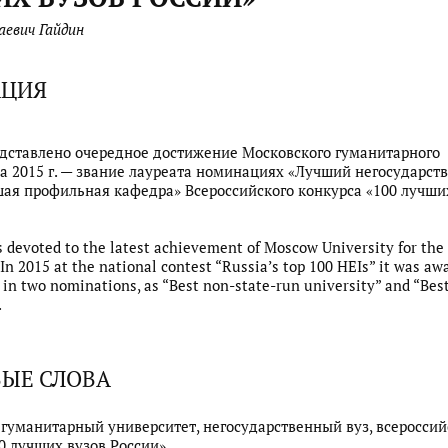
аевич Гайдин
АЦИЯ
едставлено очередное достижение Московского гуманитарного
а 2015 г. — звание лауреата номинациях «Лучший негосударст
шая профильная кафедра» Всероссийского конкурса «100 лучши
is devoted to the latest achievement of Moscow University for the
In 2015 at the national contest “Russia’s top 100 HEIs” it was aw
 in two nominations, as “Best non-state-run university” and “Best
.
ЫЕ СЛОВА
гуманитарный университет, негосударственный вуз, всеросси
00 лучших вузов России».