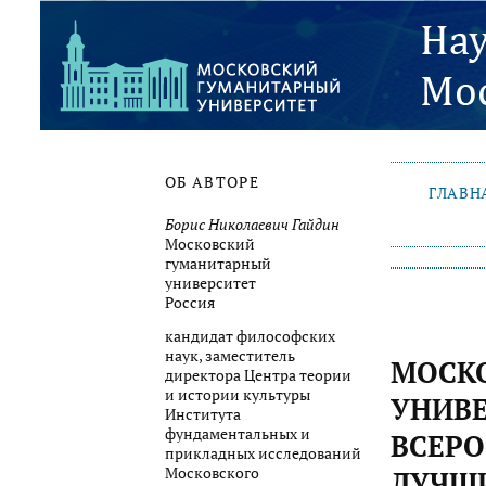
ОБ АВТОРЕ
ГЛАВН
Борис Николаевич Гайдин
Московский
гуманитарный
университет
Россия
кандидат философских
наук, заместитель
МОСК
директора Центра теории
и истории культуры
УНИВЕ
Института
фундаментальных и
ВСЕРО
прикладных исследований
Московского
ЛУЧШИ