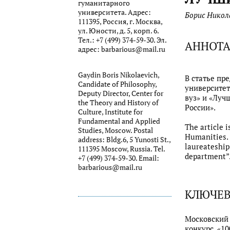
гуманитарного
университета. Адрес:
Борис Никол
111395, Россия, г. Москва,
ул. Юности, д. 5, корп. 6.
Тел.: +7 (499) 374-59-30. Эл.
АННОТ
адрес: barbarious@mail.ru
Gaydin Boris Nikolaevich,
В статье пр
Candidate of Philosophy,
университет
Deputy Director, Center for
вуз» и «Луч
the Theory and History of
России».
Culture, Institute for
Fundamental and Applied
The article 
Studies, Moscow. Postal
Humanities. 
address: Bldg.6, 5 Yunosti St.,
laureateship
111395 Moscow, Russia. Tel.
department”
+7 (499) 374-59-30. Email:
barbarious@mail.ru
КЛЮЧЕВ
Московский 
конкурс, «1