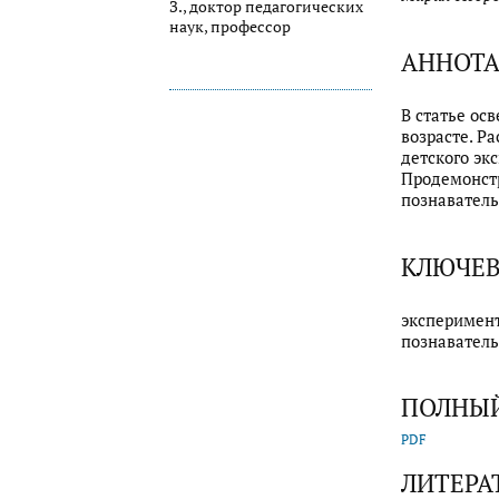
З., доктор педагогических
наук, профессор
АННОТ
В статье ос
возрасте. Р
детского эк
Продемонстр
познаватель
КЛЮЧЕВ
эксперимент
познаватель
ПОЛНЫЙ
PDF
ЛИТЕРА