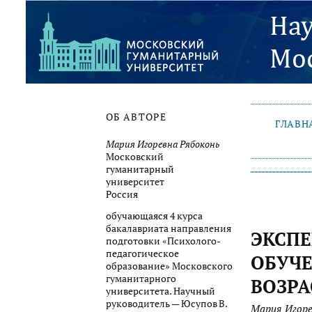
ОБ АВТОРЕ
ГЛАВН
Мария Игоревна Рябоконь
Московский
гуманитарный
университет
Россия
обучающаяся 4 курса
бакалавриата направления
ЭКСП
подготовки «Психолого-
педагогическое
ОБУЧ
образование» Московского
гуманитарного
ВОЗРА
университета. Научный
руководитель — Юсупов В.
Мария Игоре