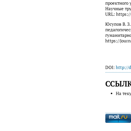
проектного 
Научные тру
URL: https:/
Юсупов В. З
педагогичес
гуманитарног
https://jour
DOI:
http://
ССЫЛ
На тек