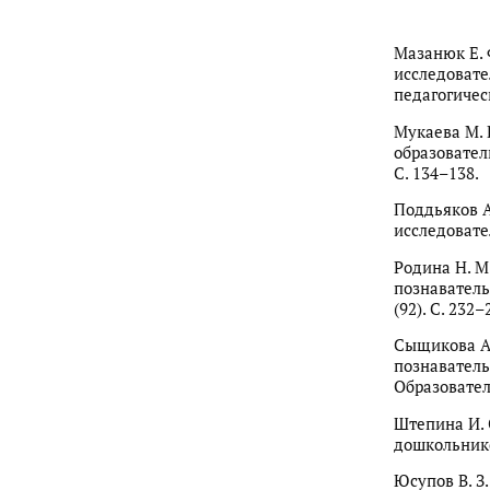
Мазанюк Е. 
исследовате
педагогическ
Мукаева М. 
образовател
С. 134–138.
Поддьяков А
исследовате
Родина Н. М
познаватель
(92). С. 232–
Сыщикова А.
познаватель
Образовател
Штепина И. 
дошкольнико
Юсупов В. З