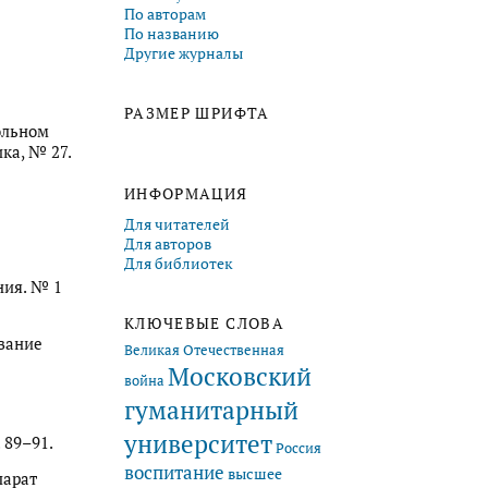
По авторам
По названию
Другие журналы
РАЗМЕР ШРИФТА
ольном
ка, № 27.
ИНФОРМАЦИЯ
Для читателей
Для авторов
Для библиотек
ния. № 1
КЛЮЧЕВЫЕ СЛОВА
ование
Великая Отечественная
Московский
война
гуманитарный
университет
 89–91.
Россия
воспитание
высшее
парат