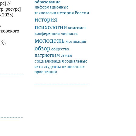
образование
с] //
информационные
р. ресурс]
история России
технологии
.2025).
история
а
психологии
комсомол
сковского
конференция
личность
молодежь
мотивация
5).
обзор
общество
патриотизм
семья
социализация
социальные
студенты
сети
ценностные
ориентации