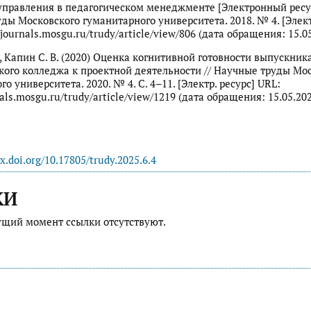
управления в педагогическом менеджменте [Электронный ресур
ды Московского гуманитарного университета. 2018. № 4. [Элект
/journals.mosgu.ru/trudy/article/view/806 (дата обращения: 15.05
., Капин С. В. (2020) Оценка когнитивной готовности выпускник
кого колледжа к проектной деятельности // Научные труды Мо
о университета. 2020. № 4. С. 4–11. [Электр. ресурс] URL:
nals.mosgu.ru/trudy/article/view/1219 (дата обращения: 15.05.202
dx.doi.org/10.17805/trudy.2025.6.4
КИ
ущий момент ссылки отсутствуют.