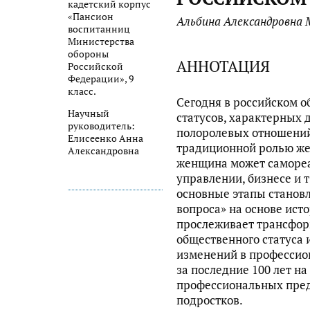
кадетский корпус
«Пансион
Альбина Александровна 
воспитанниц
Министерства
обороны
АННОТАЦИЯ
Российской
Федерации», 9
класс.
Сегодня в российском 
Научный
статусов, характерных д
руководитель:
полоролевых отношений 
Елисеенко Анна
традиционной ролью ж
Александровна
женщина может самореа
управлении, бизнесе и т.
основные этапы становл
вопроса» на основе ист
прослеживает трансфор
общественного статуса 
изменений в професси
за последние 100 лет на
профессиональных пред
подростков.