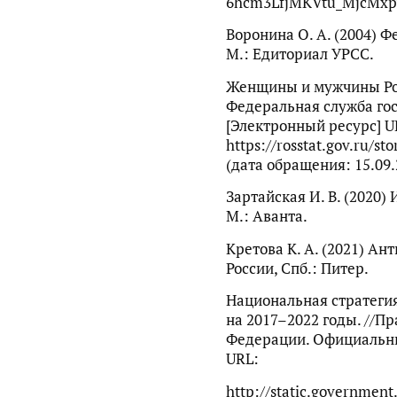
6hcm3LfjMKVtu_MjcMxpw 
Воронина О. А. (2004) 
М.: Едиториал УРСС.
Женщины и мужчины Рос
Федеральная служба го
[Электронный ресурс] U
https://rosstat.gov.ru/s
(дата обращения: 15.09.
Зартайская И. В. (2020)
М.: Аванта.
Кретова К. А. (2021) А
России, Спб.: Питер.
Национальная стратеги
на 2017–2022 годы. //П
Федерации. Официальны
URL:
http://static.governme