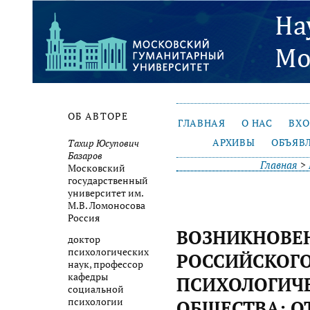
ОБ АВТОРЕ
ГЛАВНАЯ
О НАС
ВХ
АРХИВЫ
ОБЪЯВ
Тахир Юсупович
Базаров
Главная
>
Московский
государственный
университет им.
М.В. Ломоносова
Россия
ВОЗНИКНОВЕ
доктор
психологических
РОССИЙСКОГ
наук, профессор
кафедры
ПСИХОЛОГИЧ
социальной
психологии
ОБЩЕСТВА: О