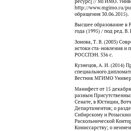
ресурс] // МГИМО. Унив
http://www.mgimo.ru/pub
обращения 30.06.2015).
Высшее образование в Р
года (1995) / под ред. В.
Зонова, Т. В. (2003) Со
истоки ста-новления и п
РОССПЭН. 336 с.
Кузнецов, А. И. (2014)
специального дипломати
Вестник МГИМО Универси
Манифест от 15 декабря
разным Присутственным
Сенате, в Юстиции, Вот
Департаментов; о разде
Сибирскому и Розыскно
Раскольнической Конто
Комиссарству; о неиме