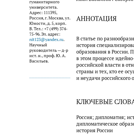
гуманитарного
университета.
Адрес: 111395,
АННОТАЦИЯ
Россия, г. Москва, ул.
Юности, д. 5, корп.
В. Тел.: +7 (499) 374-
75-96. Эл. адрес:
В статье по разнообра
nit123@yandex.ru
.
история специализиров
Научный
руководитель — д-р
образования в России. 
ист. н., проф. Ю. А.
в этом процессе идейно
Васильев.
российской власти в о
страны и тех, кто ее ос
и неудачи российского 
КЛЮЧЕВЫЕ СЛОВ
Россия; дипломатия; ис
дипломатическое образ
история России