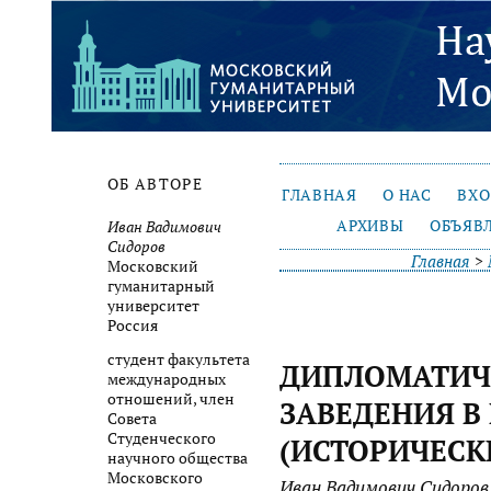
ОБ АВТОРЕ
ГЛАВНАЯ
О НАС
ВХ
АРХИВЫ
ОБЪЯВ
Иван Вадимович
Сидоров
Главная
>
Московский
гуманитарный
университет
Россия
студент факультета
ДИПЛОМАТИЧ
международных
отношений, член
ЗАВЕДЕНИЯ В
Совета
Студенческого
(ИСТОРИЧЕСК
научного общества
Московского
Иван Вадимович Сидоров