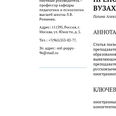
Научный руководитель –
профессор кафедры
ВУЗАХ
педагогики и психологии
высшей школы Л.В.
Галина Алек
Романюк.
Адрес: 111395, Россия, г.
АННОТ
Москва, ул. Юности, д. 5.
Тел.: +7(965)353-82-77.
Статья пос
Эл. адрес: red-poppy-
преподавате
96@mail.ru
образования
выявляющие
преподавате
русскоязычн
иностранног
КЛЮЧЕВ
иностранный
компетентно