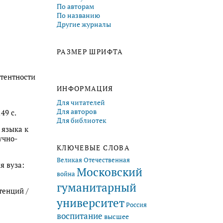
По авторам
По названию
Другие журналы
РАЗМЕР ШРИФТА
етентности
ИНФОРМАЦИЯ
Для читателей
Для авторов
49 с.
Для библиотек
 языка к
учно-
КЛЮЧЕВЫЕ СЛОВА
Великая Отечественная
я вуза:
Московский
война
гуманитарный
тенций /
университет
Россия
воспитание
высшее