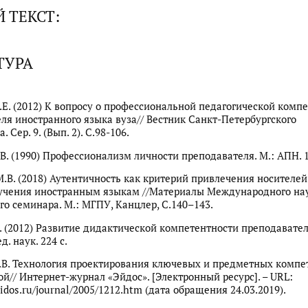
 ТЕКСТ:
ТУРА
.Е. (2012) К вопросу о профессиональной педагогической комп
ля иностранного языка вуза// Вестник Санкт-Петербургского
 Сер. 9. (Вып. 2). С.98-106.
В. (1990) Профессионализм личности преподавателя. М.: АПН. 1
.В. (2018) Аутентичность как критерий привлечения носителей
бучения иностранным языкам //Материалы Международного на
го семинара. М.: МГПУ, Канцлер, С.140–143.
. (2012) Развитие дидактической компетентности преподавател
д. наук. 224 с.
.В. Технология проектирования ключевых и предметных компе
кой// Интернет-журнал «Эйдос». [Электронный ресурс]. – URL:
idos.ru/journal/2005/1212.htm (дата обращения 24.03.2019).