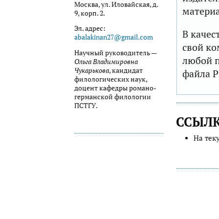
Москва, ул. Иловайская, д.
матери
9, корп. 2.
Эл. адрес:
В качес
abalakinan27@gmail.com
свой ко
Научный руководитель —
любой п
Ольга Владимировна
Чукарькова
, кандидат
файла P
филологических наук,
доцент кафедры романо-
германской филологии
ПСТГУ.
ССЫЛ
На тек