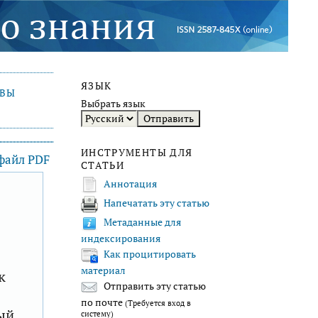
ЯЗЫК
ИВЫ
Выбрать язык
ИНСТРУМЕНТЫ ДЛЯ
 файл PDF
СТАТЬИ
Аннотация
Напечатать эту статью
F
Метаданные для
индексирования
Как процитировать
материал
к
Отправить эту статью
по почте
(Требуется вход в
ый
систему)