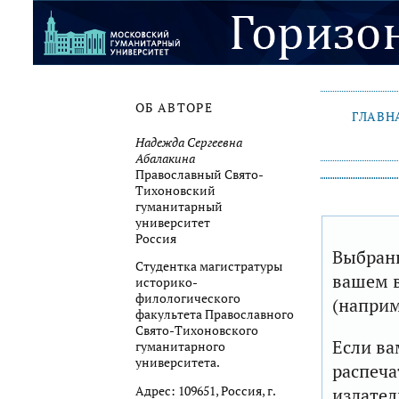
ОБ АВТОРЕ
ГЛАВН
Надежда Сергеевна
Абалакина
Православный Свято-
Тихоновский
гуманитарный
университет
Россия
Выбранн
Студентка магистратуры
вашем в
историко-
филологического
(наприм
факультета Православного
Свято-Тихоновского
Если ва
гуманитарного
университета.
распеча
Адрес: 109651, Россия, г.
издател