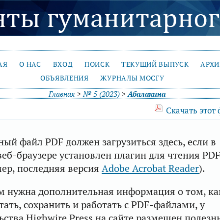
АЯ
О НАС
ВХОД
ПОИСК
ТЕКУЩИЙ ВЫПУСК
АРХ
ОБЪЯВЛЕНИЯ
ЖУРНАЛЫ МОСГУ
Главная
>
№ 5 (2023)
>
Абалакина
Скачать этот
ый файл PDF должен загрузиться здесь, если в
еб-браузере установлен плагин для чтения PD
ер, последняя версия
Adobe Acrobat Reader
).
м нужна дополнительная информация о том, ка
тать, сохранить и работать с PDF-файлами, у
ьства Highwire Press на сайте размещен полезн