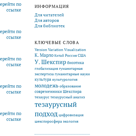
ерейти по
ИНФОРМАЦИЯ
ссылке
Для читателей
Для авторов
Для библиотек
ерейти по
ссылке
КЛЮЧЕВЫЕ СЛОВА
Version Variation Visualization
К. Марло
Китай
Россия
США
ерейти по
У. Шекспир
биоэтика
ссылке
глобализация
гуманитарная
экспертиза
гуманитарные науки
культура
культурология
молодежь
ерейти по
образование
современники Шекспира
ссылке
тезаурус
тезаурусный анализ
тезаурусный
подход
ерейти по
цифровизация
ссылке
экология
шекспиросфера