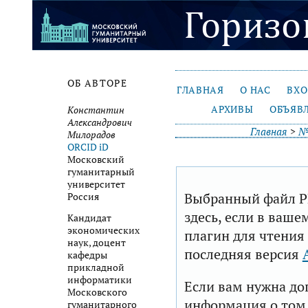
ОБ АВТОРЕ
ГЛАВНАЯ
О НАС
ВХ
АРХИВЫ
ОБЪЯВ
Константин
Александрович
Главная
>
№
Милорадов
ORCID iD
Московский
гуманитарный
университет
Выбранный файл P
Россия
здесь, если в ваше
Кандидат
экономических
плагин для чтения
наук, доцент
последняя версия
кафедры
прикладной
информатики
Если вам нужна до
Московского
информация о том,
гуманитарного