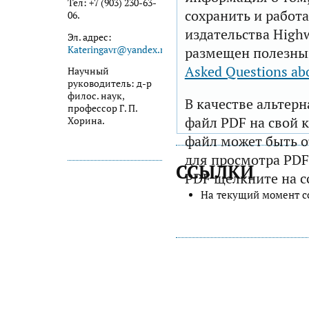
Тел: +7 (903) 230-63-
сохранить и работа
06.
издательства Highw
Эл. адрес:
Kateringavr@yandex.ru
.
размещен полезны
Asked Questions ab
Научный
руководитель: д-р
филос. наук,
В качестве альтер
профессор Г. П.
файл PDF на свой 
Хорина.
файл может быть 
для просмотра PDF
ССЫЛКИ
PDF щелкните на с
На текущий момент с