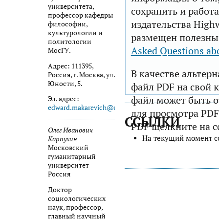
университета,
сохранить и работа
профессор кафедры
издательства Highw
философии,
культурологии и
размещен полезны
политологии
Asked Questions ab
МосГУ.
Адрес: 111395,
В качестве альтер
Россия, г. Москва, ул.
Юности, 5.
файл PDF на свой 
файл может быть 
Эл. адрес:
edward.makarevich@mail.ru
для просмотра PDF
ССЫЛКИ
PDF щелкните на с
Олег Иванович
На текущий момент с
Карпухин
Московский
гуманитарный
университет
Россия
Доктор
социологических
наук, профессор,
главный научный