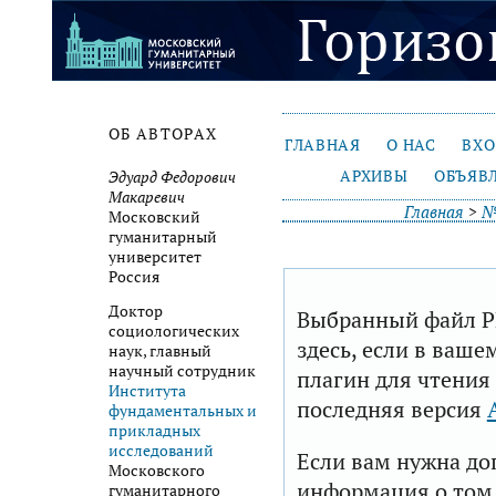
ОБ АВТОРАХ
ГЛАВНАЯ
О НАС
ВХ
АРХИВЫ
ОБЪЯВ
Эдуард Федорович
Макаревич
Главная
>
№
Московский
гуманитарный
университет
Россия
Доктор
Выбранный файл P
социологических
здесь, если в ваше
наук, главный
научный сотрудник
плагин для чтения
Института
последняя версия
фундаментальных и
прикладных
исследований
Если вам нужна до
Московского
информация о том,
гуманитарного