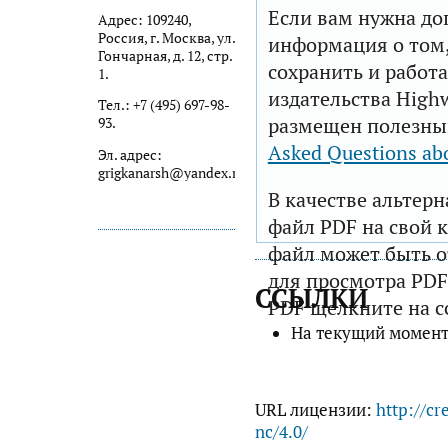
Если вам нужна до
Адрес: 109240,
Россия, г. Москва, ул.
информация о том,
Гончарная, д. 12, стр.
сохранить и работа
1.
издательства Highw
Тел.: +7 (495) 697-98-
размещен полезны
93.
Asked Questions ab
Эл. адрес:
grigkanarsh@yandex.ru
В качестве альтер
файл PDF на свой 
файл может быть 
для просмотра PDF
ССЫЛКИ
PDF щелкните на с
На текущий момент
URL лицензии:
http://cr
nc/4.0/