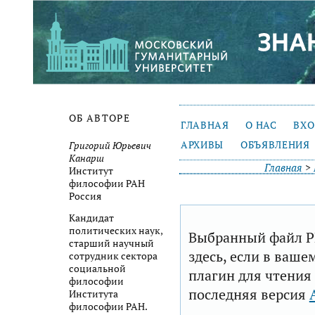
ОБ АВТОРЕ
ГЛАВНАЯ
О НАС
ВХ
АРХИВЫ
ОБЪЯВЛЕНИЯ
Григорий Юрьевич
Канарш
Главная
>
Институт
философии РАН
Россия
Кандидат
политических наук,
Выбранный файл P
старший научный
здесь, если в ваше
сотрудник сектора
социальной
плагин для чтения
философии
последняя версия
Института
философии РАН.