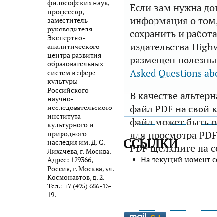
философских наук,
Если вам нужна до
профессор,
информация о том,
заместитель
руководителя
сохранить и работа
Экспертно-
издательства Highw
аналитического
центра развития
размещен полезны
образовательных
Asked Questions ab
систем в сфере
культуры
Российского
В качестве альтер
научно-
файл PDF на свой 
исследовательского
института
файл может быть 
культурного и
для просмотра PDF
природного
ССЫЛКИ
наследия им. Д. С.
PDF щелкните на с
Лихачева, г. Москва.
На текущий момент с
Адрес: 129366,
Россия, г. Москва, ул.
Космонавтов, д. 2.
Тел.: +7 (495) 686-13-
19.