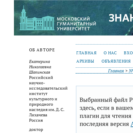
ОБ АВТОРЕ
ГЛАВНАЯ
О НАС
ВХ
АРХИВЫ
ОБЪЯВЛЕНИЯ
Екатерина
Николаевна
Главная
>
№
Шапинская
Российский
научно-
исследовательский
институт
Выбранный файл P
культурного и
природного
здесь, если в ваше
наследия им. Д. С.
плагин для чтения
Лихачева
Россия
последняя версия
доктор