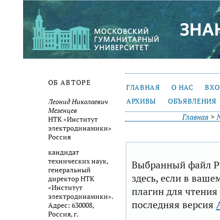
ОБ АВТОРЕ
ГЛАВНАЯ
О НАС
ВХ
АРХИВЫ
ОБЪЯВЛЕНИЯ
Леонид Николаевич
Мезенцев
Главная
>
НТК «Институт
электродинамики»
Россия
кандидат
технических наук,
Выбранный файл P
генеральный
здесь, если в ваше
директор НТК
«Институт
плагин для чтения
электродинамики».
последняя версия
Адрес: 630008,
Россия, г.