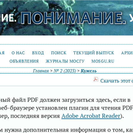
АЯ
О НАС
ВХОД
ПОИСК
ТЕКУЩИЙ ВЫПУСК
АРХ
ОБЪЯВЛЕНИЯ
ЖУРНАЛЫ МОСГУ
MOSGU.RU
Главная
>
№ 2 (2023)
>
Кужель
Скачать этот
ый файл PDF должен загрузиться здесь, если в
еб-браузере установлен плагин для чтения PD
ер, последняя версия
Adobe Acrobat Reader
).
м нужна дополнительная информация о том, ка