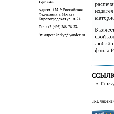
туризма.
распеча
Адрес: 117519, Российская
издател
Федерация, г. Москва,
матери
Кировоградская ул., д. 21.
Тел.: +7 (495) 388-78-33.
В качес
Эл. адрес: korkyr@yandex.ru
свой ко
любой п
файла P
ССЫЛ
На тек
URL лиценз