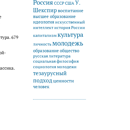
Россия
У.
СССР
США
Шекспир
воспитание
высшее образование
е
идеология
искусственный
история России
интеллект
культура
капитализм
тура. 679
молодежь
личность
образование
общество
ой-
русская литература
социальная философия
социология молодежи
ассика.
тезаурусный
подход
ценности
человек