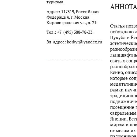
туризма.
АННОТ
Адрес: 117519, Российская
Федерация, г. Москва,
Кировоградская ул., д. 21.
Статья позв
побуждало «
Тел.: +7 (495) 388-78-33.
Цукуба и Ёс
Эл. адрес: korkyr@yandex.ru
эстетически
разнообрази
ландшафтны
святых соп
разнообразн
Ёсино, опис
которые соп
медитативно
рамки научн
традиционно
подвижничес
посещение 
сакральным 
Японии. Вст
миром и нов
смыслом их 
паломников 