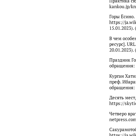
Практика сю
kankou.jp/kn
Горы Ёсино.
https://ja.
15.01.2023). 
В чем особе
ресурс]. URL
20.01.2023). 
Праздник Год
обращения: 1
Курган Хати
преф. Ибарак
обращения: 1
Десять мест
https://skyt
Четверо вра
netpress.com
Сакурамотоб
https://ja