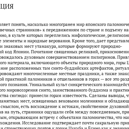
АЦИЯ
оляет понять, насколько многогранен мир японского паломниче
вечных странников» к передвижениям по стране и подъему на
ино, в культе которых переплелись мифологические, религиозн
е элементы и народные верования. Кроме того, дает представл
и знаковых мест утамакура, которые формируют природно-
й код Японии. Почитание священных реликвий, прикосновени
ровождалось духовным совершенствованием пилигримов. Прив
ого материала, включающего объекты природного мира, горы 
ание расположенных там синто-буддийских артефактов, ритуал
ровождают многочисленные местные праздники, а также знако
й практикой паломников и отшельников в горах — все это раз
ого познания. Уникальный культ синкретического взаимодейс
го мировоззрения синто, заимствованного буддизма и практик
тва сюгэндо: принесли горам известность. Сделаны выводы, ч
памятных мест, освященных вековыми молениями и обладаю
смыслом, есть восхождение к истокам, свойственное духовной
ав на путь, странники ощущали себя между повседневным, п
ым, открывающим встречу с объектами паломничества, что на
хождения. Исследование подтверждает почти сакральную при
и странствующих поэтов к горам Цукуба и Ёсино как к значим