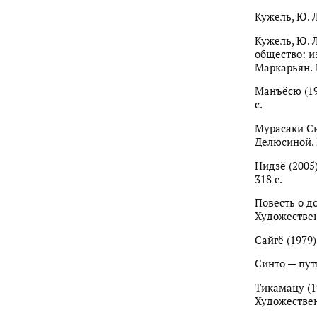
Кужель, Ю. Л
Кужель, Ю. 
общество: и
Маркарьян. М
Манъёсю (197
с.
Мурасаки Сик
Делюсиной. М
Нидзё (2005)
318 с.
Повесть о до
Художествен
Сайгё (1979)
Синто — путь
Тикамацу (19
Художествен