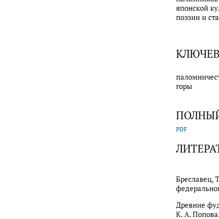
японской ку
поэзии и с
КЛЮЧЕВ
паломничест
горы
ПОЛНЫЙ
PDF
ЛИТЕРА
Бреславец, Т
федерального
Древние фудо
К. А. Попова