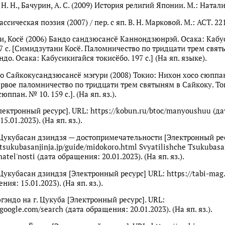
Н. Н., Бачурин, А. С. (2009) История религий Японии. М.: Наталис
ссическая поэзия (2007) / пер. с яп. В. Н. Марковой. М.: АСТ. 221
, Косё (2006) Бандо сандзюсансё Каннондзюнрэй. Осака: Кабу
97 с. [Симидзутани Косё. Паломничество по тридцати трем свя
до. Осака: Кабусикигайся токисёбо. 197 с.] (На яп. языке).
о Сайкокусандзюсансё мэгури (2008) Токио: Нихон хосо сюппа
[Первое паломничество по тридцати трем святыням в Сайкоку. То
юппан. № 10. 159 с.]. (На яп. яз.).
ектронный ресурс]. URL: https://kobun.ru/btoc/manyoushuu (да
5.01.2023). (На яп. яз.).
укубасан дзиндзя — достопримечательности [Электронный рес
tsukubasanjinja.jp/guide/midokoro.html Svyatilishche Tsukubasa
atel'nosti (дата обращения: 20.01.2023). (На яп. яз.).
укубасан дзиндзя [Электронный ресурс] URL: https://tabi-mag.
ния: 15.01.2023). (На яп. яз.).
гэндо на г. Цукуба [Электронный ресурс]. URL:
google.com/search (дата обращения: 20.01.2023). (На яп. яз.).