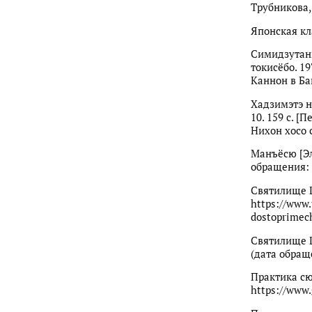
Трубникова, 
Японская кла
Симидзутани
токисёбо. 1
Каннон в Бан
Хадзимэтэ н
10. 159 с. 
Нихон хосо с
Манъёсю [Эл
обращения: 1
Святилище Ц
https://www.
dostoprimech
Святилище Ц
(дата обраще
Практика сю
https://www.