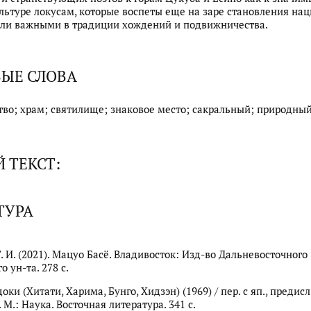
льтуре локусам, которые воспеты еще на заре становления на
тали важными в традиции хождений и подвижничества.
ЫЕ СЛОВА
во; храм; святилище; знаковое место; сакральный; природный
 ТЕКСТ:
ТУРА
. И. (2021). Мацуо Басё. Владивосток: Изд-во Дальневосточного
 ун-та. 278 с.
ки (Хитати, Харима, Бунго, Хидзэн) (1969) / пер. с яп., предисл
. М.: Наука. Восточная литература. 341 с.