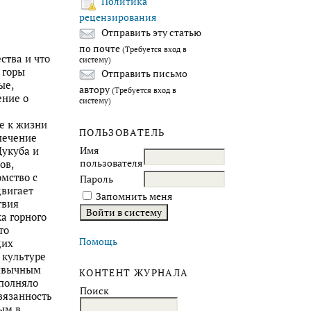
Политика
рецензирования
Отправить эту статью
по почте
(Требуется вход в
ства и что
систему)
 горы
Отправить письмо
ые,
автору
(Требуется вход в
ение о
систему)
е к жизни
ПОЛЬЗОВАТЕЛЬ
лечение
Цукуба и
Имя
пользователя
ов,
мство с
Пароль
двигает
Запомнить меня
твия
а горного
то
Помощь
щих
 культуре
ривычным
КОНТЕНТ ЖУРНАЛА
полняло
Поиск
вязанность
ым в