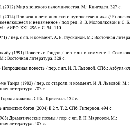
. (2012) Мир японского паломничества. М.: Книгодел. 327 с.
Л. (2014) Привязанности японского путешественника // Японско
зменяющееся и неизменное / под ред. Э. В. Молодяковой и С. Б.
.: АИРО-XXI. 296 с. С. 94–110.
1) / пер. с яп. и коммент. А. Е. Глускиной. М.: Восточная литера
ибу (1991) Повесть о Гэндзи / пер. с яп. и коммент. Т. Соколов
.: Восточная литература. 328 с.
 Непрошеная повесть / пер. с яп. И. Л. Львовой. СПб.: Азбука-кл
ме Тайра (1982) / пер. со старояп. и коммент. И. Л. Львовой. М.:
ная литература. 703 с.
 Горная хижина. СПб.: Кристалл. 132 с.
 японских богов (2004) В 2 т. Т. 2. СПб. Гиперион. 494 с.
68) Драматические поэмы / пер. с яп. В. Н. Марковой. М.:
ная литература. 407 с.