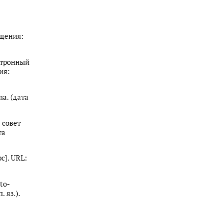
ащения:
ктронный
ия:
ma. (дата
 совет
та
с]. URL:
to-
 яз.).