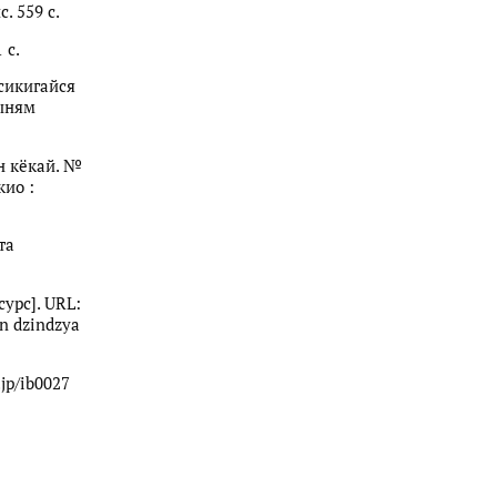
. 559 с.
 с.
сикигайся
тыням
н кёкай. №
кио :
та
урс]. URL:
n dzindzya
jp/ib0027