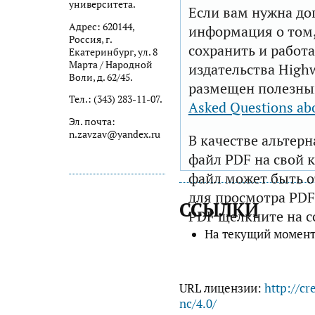
университета.
Если вам нужна до
Адрес: 620144,
информация о том,
Россия, г.
сохранить и работа
Екатеринбург, ул. 8
Марта / Народной
издательства Highw
Воли, д. 62/45.
размещен полезны
Тел.: (343) 283-11-07.
Asked Questions ab
Эл. почта:
n.zavzav@yandex.ru
В качестве альтер
файл PDF на свой 
файл может быть 
для просмотра PDF
ССЫЛКИ
PDF щелкните на с
На текущий момент
URL лицензии:
http://cr
nc/4.0/