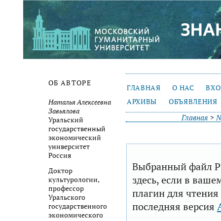
ОБ АВТОРЕ
ГЛАВНАЯ
О НАС
ВХ
АРХИВЫ
ОБЪЯВЛЕНИЯ
Наталья Алексеевна
Завьялова
Главная
>
№
Уральский
государственный
экономический
университет
Россия
Выбранный файл P
Доктор
здесь, если в ваше
культурологии,
профессор
плагин для чтения
Уральского
последняя версия
государственного
экономического