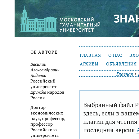
ОБ АВТОРЕ
ГЛАВНАЯ
О НАС
ВХ
АРХИВЫ
ОБЪЯВЛЕНИЯ
Василий
Александрович
Главная
>
Дадалко
Российский
университет
дружбы народов
Россия
Выбранный файл P
Доктор
здесь, если в ваше
экономических
наук, профессор,
плагин для чтения
профессор
последняя версия
Российского
университета