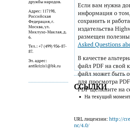
дружбы народов.
Если вам нужна до
Адрес: 117198,
информация о том,
Российская
сохранить и работа
Федерация, г.
Москва, ул.
издательства Highw
Миклухо-Маклая, д.
размещен полезны
6.
Asked Questions ab
Тел.: +7 (499) 936-87-
87.
В качестве альтер
Эл. адрес:
файл PDF на свой 
antikrizis1@bk.ru
файл может быть 
для просмотра PDF
ССЫЛКИ
PDF щелкните на с
На текущий момент
URL лицензии:
http://cr
nc/4.0/