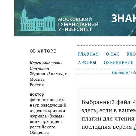
ОБ АВТОРЕ
ГЛАВНАЯ
О НАС
ВХ
АРХИВЫ
ОБЪЯВЛЕНИЯ
Карен Ашотович
Степанян
Главная
>
№
Журнал «Знамя», г.
Москва
Россия
доктор
филологических
Выбранный файл P
наук, заведующий
здесь, если в ваше
отделом критики
журнала «Знамя»,
плагин для чтения
вице-президент
последняя версия
российского
Общества