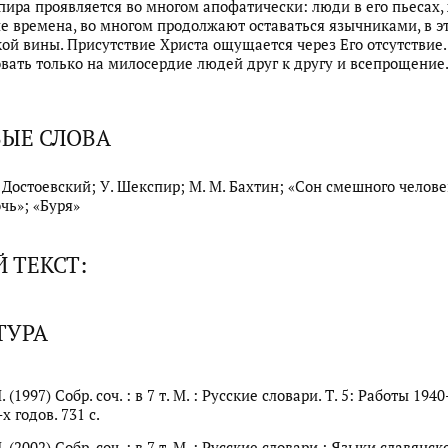
ира проявляется во многом апофатически: люди в его пьесах,
е времена, во многом продолжают оставаться язычниками, в э
кой вины. Присутствие Христа ощущается через Его отсутствие.
овать только на милосердие людей друг к другу и всепрощение
ЫЕ СЛОВА
. Достоевский; У. Шекспир; М. М. Бахтин; «Сон смешного челове
чь»; «Буря»
 ТЕКСТ:
ТУРА
 (1997) Собр. соч. : в 7 т. М. : Русские словари. Т. 5: Работы 1940
х годов. 731 с.
. (2002) Собр. соч. : в 7 т. М. : Русские словари ; Языки славянск