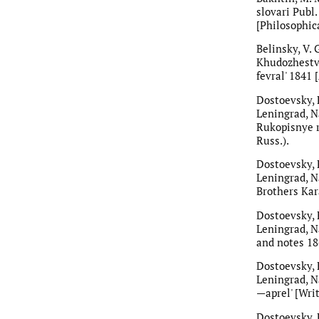
slovari Publ.
[Philosophica
Belinsky, V. 
Khudozhestven
fevral' 1841 
Dostoevsky, 
Leningrad, N
Rukopisnye r
Russ.).
Dostoevsky, 
Leningrad, N
Brothers Kara
Dostoevsky, 
Leningrad, N
and notes 186
Dostoevsky, 
Leningrad, N
—aprel' [Writ
Dostoevsky, 