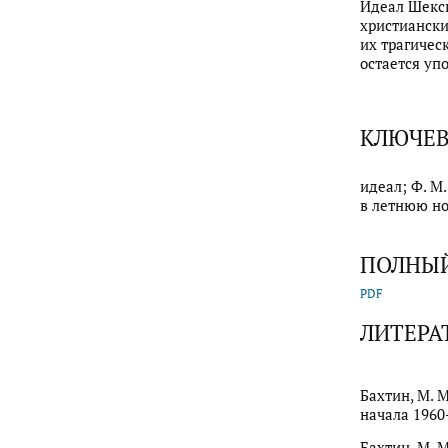
Идеал Шексп
христиански
их трагичес
остается уп
КЛЮЧЕВ
идеал; Ф. М
в летнюю но
ПОЛНЫЙ
PDF
ЛИТЕРА
Бахтин, М. М.
начала 1960-
Бахтин, М. М