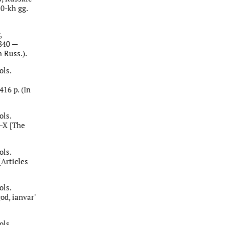
20-kh gg.
,
1840 —
n Russ.).
ols.
16 p. (In
ols.
I–X [The
ols.
[Articles
ols.
od, ianvar'
ols.