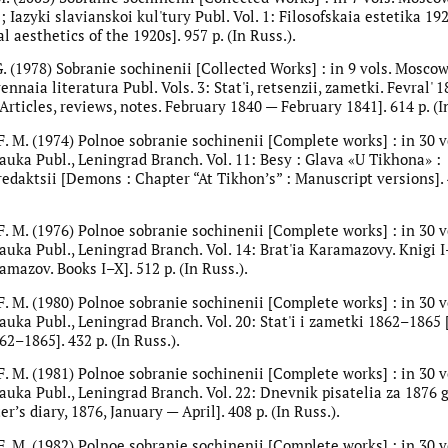
 ; Iazyki slavianskoi kul'tury Publ. Vol. 1: Filosofskaia estetika 19
l aesthetics of the 1920s]. 957 p. (In Russ.).
G. (1978) Sobranie sochinenii [Collected Works] : in 9 vols. Moscow
naia literatura Publ. Vols. 3: Stat'i, retsenzii, zametki. Fevral' 
[Articles, reviews, notes. February 1840 — February 1841]. 614 p. (I
F. M. (1974) Polnoe sobranie sochinenii [Complete works] : in 30 v
auka Publ., Leningrad Branch. Vol. 11: Besy : Glava «U Tikhona» :
edaktsii [Demons : Chapter “At Tikhon’s” : Manuscript versions]. 4
F. M. (1976) Polnoe sobranie sochinenii [Complete works] : in 30 v
auka Publ., Leningrad Branch. Vol. 14: Brat'ia Karamazovy. Knigi 
mazov. Books I–X]. 512 p. (In Russ.).
F. M. (1980) Polnoe sobranie sochinenii [Complete works] : in 30 v
auka Publ., Leningrad Branch. Vol. 20: Stat'i i zametki 1862–1865 
2–1865]. 432 p. (In Russ.).
F. M. (1981) Polnoe sobranie sochinenii [Complete works] : in 30 v
auka Publ., Leningrad Branch. Vol. 22: Dnevnik pisatelia za 1876 g
er’s diary, 1876, January — April]. 408 p. (In Russ.).
F. M. (1982) Polnoe sobranie sochinenii [Complete works] : in 30 v