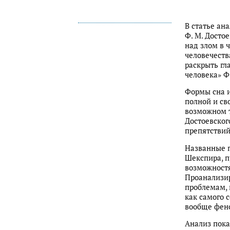
В статье ан
Ф. М. Досто
над злом в 
человечеств
раскрыть гл
человека» Ф
Формы сна и
полной и св
возможном т
Достоевског
препятствий
Названные п
Шекспира, п
возможностя
Проанализир
проблемам, 
как самого с
вообще фен
Анализ пока