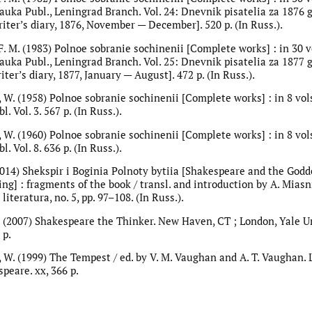
auka Publ., Leningrad Branch. Vol. 24: Dnevnik pisatelia za 1876 g
iter’s diary, 1876, November — December]. 520 p. (In Russ.).
F. M. (1983) Polnoe sobranie sochinenii [Complete works] : in 30 v
auka Publ., Leningrad Branch. Vol. 25: Dnevnik pisatelia za 1877 g
ter’s diary, 1877, January — August]. 472 p. (In Russ.).
 W. (1958) Polnoe sobranie sochinenii [Complete works] : in 8 vol
. Vol. 3. 567 p. (In Russ.).
 W. (1960) Polnoe sobranie sochinenii [Complete works] : in 8 vol
. Vol. 8. 636 p. (In Russ.).
2014) Shekspir i Boginia Polnoty bytiia [Shakespeare and the Godd
ng] : fragments of the book / transl. and introduction by A. Miasn
literatura, no. 5, pp. 97–108. (In Russ.).
D. (2007) Shakespeare the Thinker. New Haven, CT ; London, Yale U
 p.
 W. (1999) The Tempest / ed. by V. M. Vaughan and A. T. Vaughan. 
peare. xx, 366 p.