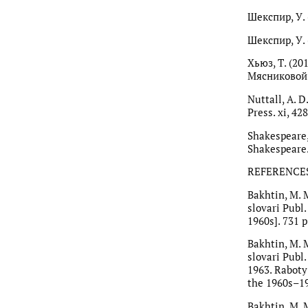
Шекспир, У. (
Шекспир, У. (
Хьюз, Т. (20
Мясниковой 
Nuttall, A. 
Press. xi, 428
Shakespeare,
Shakespeare.
REFERENCE
Bakhtin, M. 
slovari Publ
1960s]. 731 p.
Bakhtin, M. 
slovari Publ.
1963. Raboty
the 1960s–197
Bakhtin, M. 