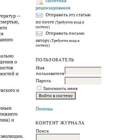
Политика
рецензирования
Отправить эту статью
тератур —
смертью,
по почте
(Требуется вход в
его
систему)
Отправить письмо
ся
ешного
автору
(Требуется вход в
систему)
мально
ПОЛЬЗОВАТЕЛЬ
дения о
листов
Имя
пользователя
ностей и
Пароль
Запомнить меня
вского и
енным
Помощь
ближнего
тина) и
КОНТЕНТ ЖУРНАЛА
Поиск
 эволюции.