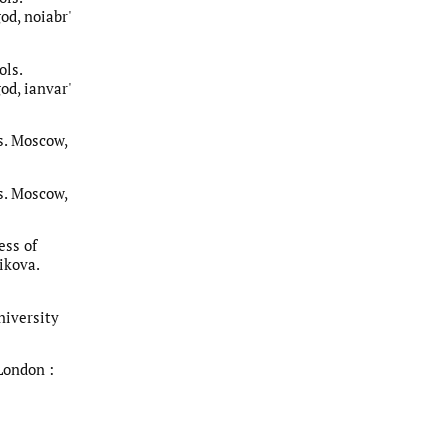
od, noiabr'
ols.
od, ianvar'
s. Moscow,
s. Moscow,
ess of
ikova.
niversity
London :