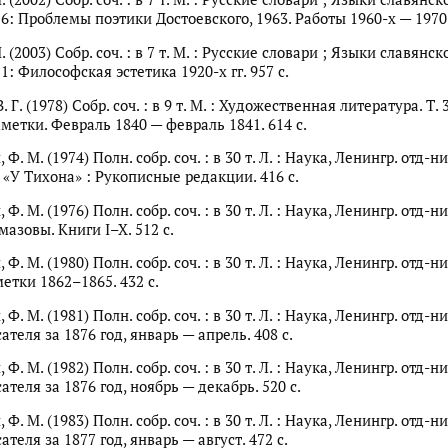
 6: Проблемы поэтики Достоевского, 1963. Работы 1960-х — 1970-х
. (2003) Собр. соч. : в 7 т. М. : Русские словари ; Языки славянск
 1: Философская эстетика 1920-х гг. 957 с.
 Г. (1978) Собр. соч. : в 9 т. М. : Художественная литература. Т. 
метки. Февраль 1840 — февраль 1841. 614 с.
Ф. М. (1974) Полн. собр. соч. : в 30 т. Л. : Наука, Ленингр. отд-ние
 «У Тихона» : Рукописные редакции. 416 с.
Ф. М. (1976) Полн. собр. соч. : в 30 т. Л. : Наука, Ленингр. отд-ние
азовы. Книги I–X. 512 с.
Ф. М. (1980) Полн. собр. соч. : в 30 т. Л. : Наука, Ленингр. отд-ние
етки 1862–1865. 432 с.
Ф. М. (1981) Полн. собр. соч. : в 30 т. Л. : Наука, Ленингр. отд-ние
теля за 1876 год, январь — апрель. 408 с.
Ф. М. (1982) Полн. собр. соч. : в 30 т. Л. : Наука, Ленингр. отд-ние
теля за 1876 год, ноябрь — декабрь. 520 с.
Ф. М. (1983) Полн. собр. соч. : в 30 т. Л. : Наука, Ленингр. отд-ние
теля за 1877 год, январь — август. 472 с.