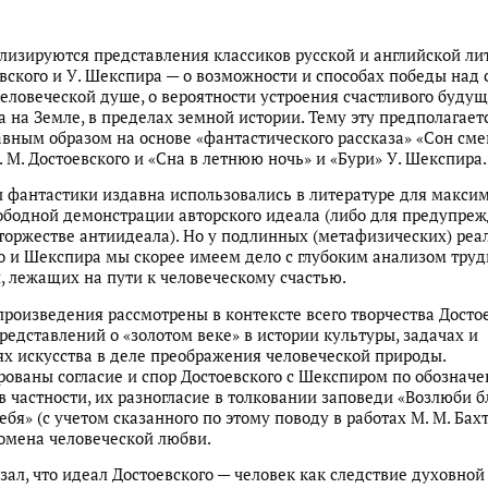
ализируются представления классиков русской и английской ли
евского и У. Шекспира — о возможности и способах победы над 
человеческой душе, о вероятности устроения счастливого будущ
а на Земле, в пределах земной истории. Тему эту предполагает
авным образом на основе «фантастического рассказа» «Сон см
. М. Достоевского и «Сна в летнюю ночь» и «Бури» У. Шекспира.
 фантастики издавна использовались в литературе для макси
ободной демонстрации авторского идеала (либо для предупреж
оржестве антиидеала). Но у подлинных (метафизических) реа
о и Шекспира мы скорее имеем дело с глубоким анализом труд
, лежащих на пути к человеческому счастью.
роизведения рассмотрены в контексте всего творчества Достое
редставлений о «золотом веке» в истории культуры, задачах и
х искусства в деле преображения человеческой природы.
ованы согласие и спор Достоевского с Шекспиром по обознач
в частности, их разногласие в толковании заповеди «Возлюби 
ебя» (с учетом сказанного по этому поводу в работах М. М. Бах
омена человеческой любви.
зал, что идеал Достоевского — человек как следствие духовной