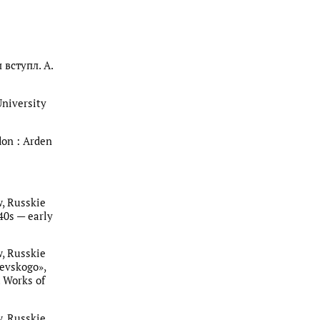
 вступл. А.
University
don : Arden
w, Russkie
40s — early
w, Russkie
oevskogo»,
. Works of
w, Russkie