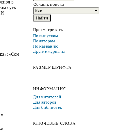
 живя в
Область поиска
том суть
 И
.
Просматривать
По выпускам
По авторам
По названию
Другие журналы
ка»; «Сон
РАЗМЕР ШРИФТА
ИНФОРМАЦИЯ
Для читателей
Для авторов
Для библиотек
-х —
КЛЮЧЕВЫЕ СЛОВА
ой