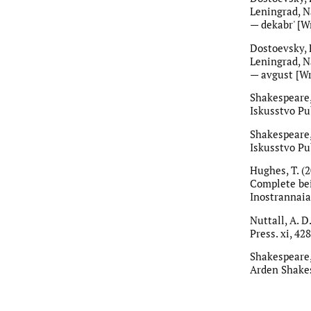
Leningrad, N
— dekabr' [Wr
Dostoevsky, 
Leningrad, N
— avgust [Wri
Shakespeare,
Iskusstvo Publ
Shakespeare,
Iskusstvo Publ
Hughes, T. (
Complete bei
Inostrannaia 
Nuttall, A. 
Press. xi, 428
Shakespeare,
Arden Shakes