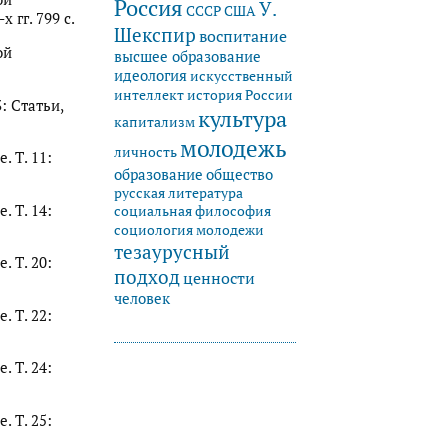
Россия
У.
СССР
США
 гг. 799 с.
Шекспир
воспитание
ой
высшее образование
идеология
искусственный
история России
интеллект
3: Статьи,
культура
капитализм
молодежь
личность
. Т. 11:
образование
общество
русская литература
. Т. 14:
социальная философия
социология молодежи
тезаурусный
. Т. 20:
подход
ценности
человек
. Т. 22:
. Т. 24:
. Т. 25: