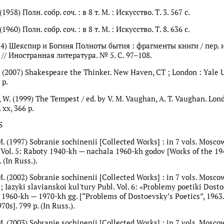
1958) Полн. собр. соч. : в 8 т. М. : Искусство. Т. 3. 567 с.
1960) Полн. собр. соч. : в 8 т. М. : Искусство. Т. 8. 636 с.
14) Шекспир и Богиня Полноты бытия : фрагменты книги / пер. и
// Иностранная литература. № 5. С. 97–108.
D. (2007) Shakespeare the Thinker. New Haven, CT ; London : Yale 
 p.
 W. (1999) The Tempest / ed. by V. M. Vaughan, A. T. Vaughan. Lon
 xx, 366 p.
S
M. (1997) Sobranie sochinenii [Collected Works] : in 7 vols. Mosco
. Vol. 5: Raboty 1940-kh — nachala 1960-kh godov [Works of the 19
 (In Russ.).
M. (2002) Sobranie sochinenii [Collected Works] : in 7 vols. Mosco
 ; Iazyki slavianskoi kul'tury Publ. Vol. 6: «Problemy poetiki Dost
 1960-kh — 1970-kh gg. [“Problems of Dostoevsky’s Poetics”, 1963
0s]. 799 p. (In Russ.).
M. (2003) Sobranie sochinenii [Collected Works] : in 7 vols. Mosco